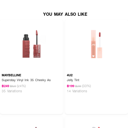
YOU MAY ALSO LIKE
MAYBELLINE
4U2
Superstay Vinyl Ink 35 Cheeky As
Jelly Tint
(24%)
(33%)
฿249
฿199
฿329
฿299
35 Variations
14 Variations