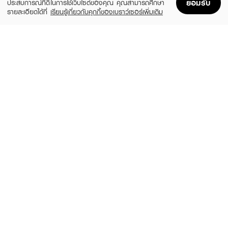
ยอมรับ
ประสบการณ์ที่ดีในการใช้เว็บไซต์ของคุณ คุณสามารถศึกษา
รายละเอียดได้ที่
เรียนรู้เกี่ยวกับคุกกี้ของเบราว์เซอร์เพิ่มเติม
Home
Home
Promotions
Promotions
Shopping Bag
Shopping Bag
Account
Account
NAREE
KYLIE
Velvet Matte Creamy Lip Blur
Velvet Lip Kit
(20%)
฿99
฿1,112
฿1,390
18 Variations
6 Variations
NEE CARA
SRICHAND
Velvet Matte Lip Glaze NA1961
Feelin’ Me Matte Liquid Lip
(39%)
(52%)
฿89
฿95
฿145
฿199
12 Variations
10 Variations