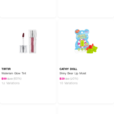
TIRTIR
CATHY DOLL
Waterism Glow Tint
Shiny Bear Lip Moist
(60%)
(20%)
฿99
฿39
฿249
฿49
12 Variations
10 Variations