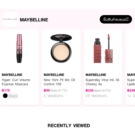
MAYBELLINE
ซื้อสินค้าแบรนด์นี้
MAYBELLINE
MAYBELLINE
MAYBELLINE
MAY
Hyper Curl Volume
New York Fit Me Oil
Superstay Vinyl Ink 35
Supe
Express Mascara
Control 109
Cheeky As
Lipst
(41%)
(24%)
฿179
฿99
฿249
฿24
฿169
฿329
5 Variations
29 Variations
12 V
Black
RECENTLY VIEWED