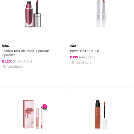
MAC
4U2
Locked Kiss Ink 24Hr Lipcolour -
Better Half Duo Lip
Opulence
(33%)
฿199
฿299
(10%)
฿1,260
฿1,400
18 Variations
28 Variations