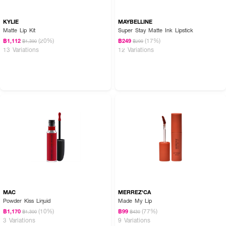
KYLIE
MAYBELLINE
Matte Lip Kit
Super Stay Matte Ink Lipstick
(20%)
(17%)
฿1,112
฿249
฿1,390
฿299
13 Variations
12 Variations
MAC
MERREZ'CA
Powder Kiss Liquid
Made My Lip
(10%)
(77%)
฿1,170
฿99
฿1,300
฿430
3 Variations
9 Variations