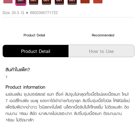
OUT
OUT
OUT
OUT
OUT
Size 35.5 G • 6902395771722
Product Detail
Recommended
Product Detail
How to Use
สินค้าในแพ็ค?
1
Product information
เมย์เบลลีน ซุปเปอร์สเตย์ แมท อิ้งค์ ลิปจูบไม่หลุดทั้งเนื้อไชน์และเนื้อแมท ใหม่!
7 เฉดสีโทนพีช ชมพู แดงทาได้เข้าง่ายกับทุกลุค ลิปจิ้มจุ่มเนื้อไวนิล ให้ฟินิชไชน์
เพื่อริมฝีปากฉ่ำวาว ไวนิลเทคโนโลยี บล็อกเนื้อลิปไม่ให้ไหลเยิ้ม ไม่ติดแมส์ก ติด
ทนนาน 16ชม สีชัด เบาสบายไม่เปรอะปาก ลิปจิ้มจุ่มเนื้อแมท ติดนานนาน
16ชม ไม่ติดมาส์ก