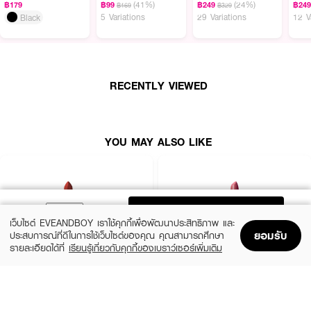
(41%)
(24%)
฿179
฿99
฿249
฿24
฿169
฿329
5 Variations
29 Variations
12 V
Black
ผลลัพธ์ที่ได้ :
MAYBELLINE Superstay Teddy
ลิปทินต์เนื้อแมตต์ที่ให้สัมผัสนุ่มละมุนดุจตุ๊กตา
(teddy-soft) ด้วยเนื้อสัมผัสแบบมูสที่บางเบา ไม่เหนียวเหนอะหนะ ช่วยให้การทาลิป
RECENTLY VIEWED
เป็นเรื่องง่ายและสบายตลอดวัน
· เนื้อสัมผัสนุ่มละมุนดุจตุ๊กตา (teddy-soft)
· เนื้อแมตต์บางเบา ไม่เหนียวเหนอะหนะ
YOU MAY ALSO LIKE
· ติดทนนานถึง 12 ชั่วโมง
· กันน้ำ กันเหงื่อ ไม่เลอะระหว่างวัน
· FDA Registration No. : 10-2-6800006838
ADD TO BAG
เว็บไซต์ EVEANDBOY เราใช้คุกกี้เพื่อพัฒนาประสิทธิภาพ และ
ยอมรับ
ประสบการณ์ที่ดีในการใช้เว็บไซต์ของคุณ คุณสามารถศึกษา
รายละเอียดได้ที่
เรียนรู้เกี่ยวกับคุกกี้ของเบราว์เซอร์เพิ่มเติม
How To Use :
Home
Home
Promotions
Promotions
Shopping Bag
Shopping Bag
Account
Account
ทาบริเวณริมฝีปาก ไม่ล้างออก
MAC
BOBBI BROWN
Macximal Matte Lipstick
Crushed Lip Color