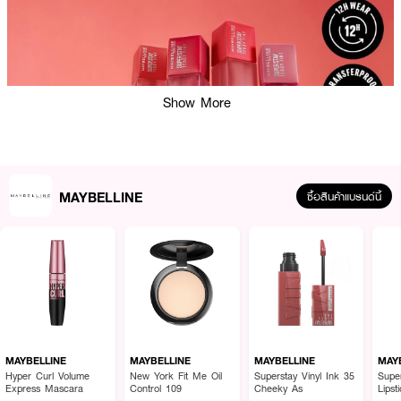
Show More
MAYBELLINE
ซื้อสินค้าแบรนด์นี้
MAYBELLINE
MAYBELLINE
MAYBELLINE
MAY
Hyper Curl Volume
New York Fit Me Oil
Superstay Vinyl Ink 35
Supe
Express Mascara
Control 109
Cheeky As
Lipst