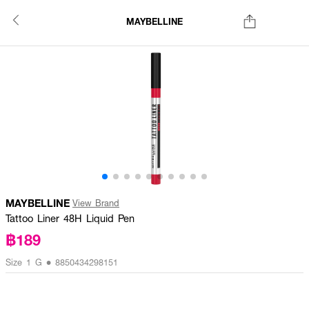
MAYBELLINE
MAYBELLINE
View Brand
Tattoo Liner 48H Liquid Pen
฿189
Size 1 G • 8850434298151