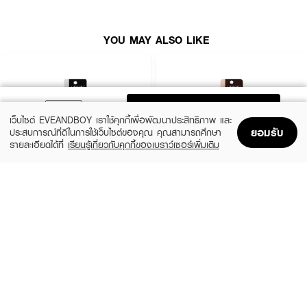
YOU MAY ALSO LIKE
ADD TO BAG
เว็บไซต์ EVEANDBOY เราใช้คุกกี้เพื่อพัฒนาประสิทธิภาพ และ
ยอมรับ
ประสบการณ์ที่ดีในการใช้เว็บไซต์ของคุณ คุณสามารถศึกษา
รายละเอียดได้ที่
เรียนรู้เกี่ยวกับคุกกี้ของเบราว์เซอร์เพิ่มเติม
Home
Home
Promotions
Promotions
Shopping Bag
Shopping Bag
Account
Account
LIFEFORD
LIFEFORD
Extreme Super Black Eyeliner
Extreme Super Eyeliner
(38%)
(38%)
฿99
฿99
฿159
฿159
size 0.5 G
Brown