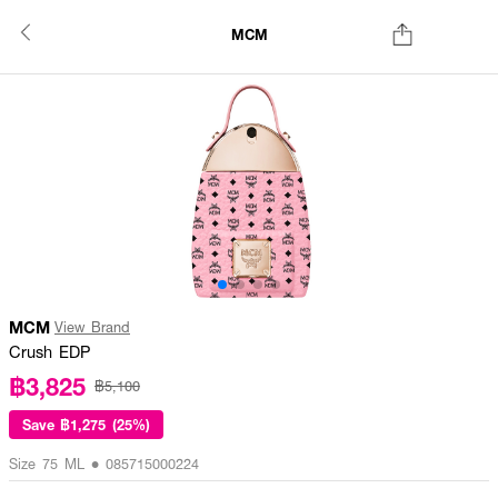
MCM
MCM
View Brand
Crush EDP
฿3,825
฿5,100
Save
฿1,275 (25%)
Size 75 ML • 085715000224