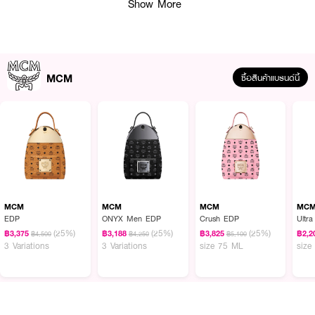
Show More
MCM
ซื้อสินค้าแบรนด์นี้
คุณสมบัติเด่น
• กลิ่นหอมแนวดอกไม้สดใสผสมผสานความอบอุ่นของไม้
MCM
MCM
MCM
MC
EDP
ONYX Men EDP
Crush EDP
Ultr
• สื่อถึงพลัง ความสนุกสนาน และความแข็งแกร่งของมิตรภาพหญิงสาว
(25%)
(25%)
(25%)
฿3,375
฿3,188
฿3,825
฿2,2
฿4,500
฿4,250
฿5,100
3 Variations
3 Variations
size 75 ML
size
• Eau de Parfum ติดทนนาน มอบกลิ่นหอมที่น่าจดจำ
•
เลขที่จดแจ้ง:
10-2-6700002350
•
ปริมาณสุทธิ:
75 มล.