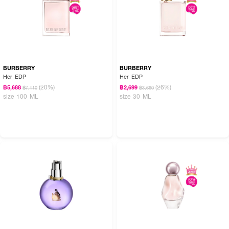
BURBERRY
BURBERRY
Her EDP
Her EDP
(20%)
(26%)
฿5,688
฿2,699
฿7,110
฿3,660
size 100 ML
size 30 ML