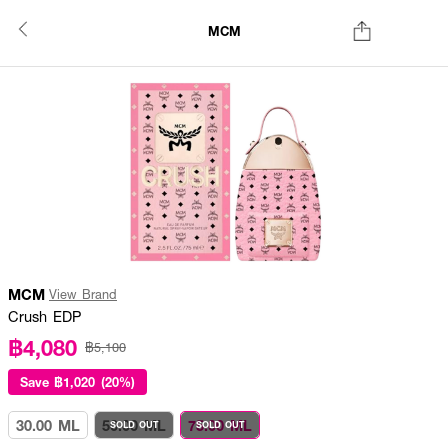
MCM
MCM
View Brand
Crush EDP
฿4,080
฿5,100
Save
฿1,020 (20%)
30.00 ML
50.00 ML
75.00 ML
SOLD OUT
SOLD OUT