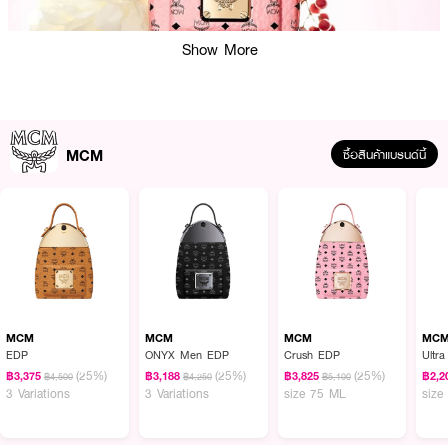
Show More
MCM
ซื้อสินค้าแบรนด์นี้
ผลลัพธ์ที่ได้ :
· MCM Crush EDP
· เอ็มซีเอ็ม ครัช เออ เดอ พาร์ฟูม
· Top Notes: Frozen Pear, Pink Pepper, Black Currant, Apricot Nectar
MCM
MCM
MCM
MC
EDP
ONYX Men EDP
Crush EDP
Ultr
· Middle Notes: Magnolia, Rose De Mai Absolute, White Peony Infusion
(25%)
(25%)
(25%)
฿3,375
฿3,188
฿3,825
฿2,2
฿4,500
฿4,250
฿5,100
· Base Notes: Upcycled Cedarwood Virginia Naturals Together™,
3 Variations
3 Variations
size 75 ML
size
Ambrette, Cashmere Wood