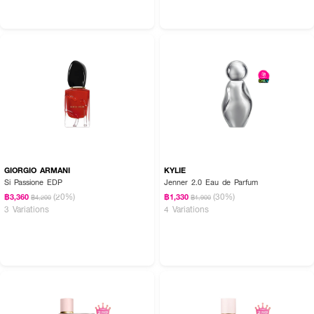
GIORGIO ARMANI
KYLIE
Si Passione EDP
Jenner 2.0 Eau de Parfum
(20%)
(30%)
฿3,360
฿1,330
฿4,200
฿1,900
3 Variations
4 Variations