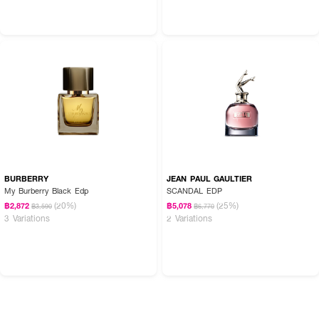
BURBERRY
JEAN PAUL GAULTIER
My Burberry Black Edp
SCANDAL EDP
(20%)
(25%)
฿2,872
฿5,078
฿3,590
฿6,770
3 Variations
2 Variations