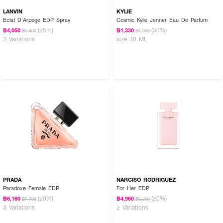
LANVIN
KYLIE
Eclat D'Arpege EDP Spray
Cosmic Kylie Jenner Eau De Parfum
(25%)
(30%)
฿4,050
฿1,330
฿5,400
฿1,900
3 Variations
size 30 ML
PRADA
NARCISO RODRIGUEZ
Paradoxe Female EDP
For Her EDP
(20%)
(20%)
฿6,160
฿4,960
฿7,700
฿6,200
3 Variations
2 Variations