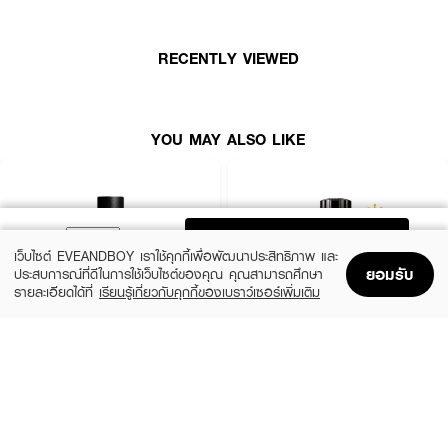
RECENTLY VIEWED
YOU MAY ALSO LIKE
ADD TO BAG
เว็บไซต์ EVEANDBOY เราใช้คุกกี้เพื่อพัฒนาประสิทธิภาพ และ
ยอมรับ
ประสบการณ์ที่ดีในการใช้เว็บไซต์ของคุณ คุณสามารถศึกษา
รายละเอียดได้ที่
เรียนรู้เกี่ยวกับคุกกี้ของเบราว์เซอร์เพิ่มเติม
Home
Home
Promotions
Promotions
Shopping Bag
Shopping Bag
Account
Account
YVES SAINT LAURENT
MONTBLANC
Y Men EDP
Explorer EDP
(10%)
(25%)
฿4,050
฿3,900
฿4,500
฿5,200
2 Variations
3 Variations