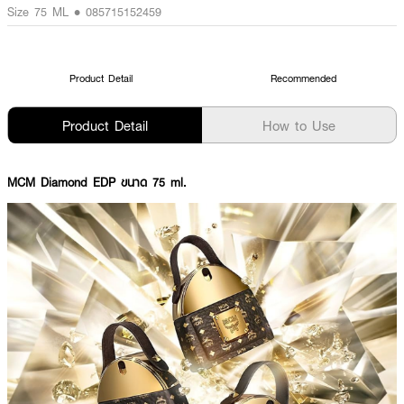
Size 75 ML • 085715152459
Product Detail
Recommended
Product Detail
How to Use
MCM Diamond EDP ขนาด 75 ml.