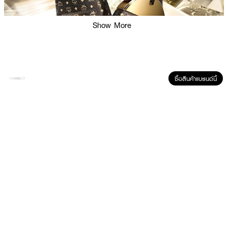
Show More
ซื้อสินค้าแบรนด์นี้
ผลลัพธ์ที่ได้ :
น้ำหอมที่ผสมผสานกลิ่นหอมในสไตล์โมเดิร์น สะท้อนถึงความอิสระและจิตวิญญาณ
แห่งการผจญภัย สร้างประสาทสัมผัสของคุณด้วยการผสมผสานอันล้ำค่าของคา
ปูชิโน่เข้มข้น ดอกลาเวนเดอร์ฝรั่งเศสอันเงียบสงบ และไม้จันทน์ออสเตรเลียที่ปลอบ
ประโลมใจ น้ำหอมนี้มีดีไซน์ขวดรูปทรงเป้สุดไอคอนิกที่ได้รับรางวัลชนะเลิศด้วยสีดำ
และสีทองอันน่าตื่นตาทำให้โดดเด่นและสะดุดตา
· Top Notes : Raspberry, Apricot
· Middle Notes : Peony, Violet Leaf
· Base Notes : White Moss, Vanilla, Ambroxan