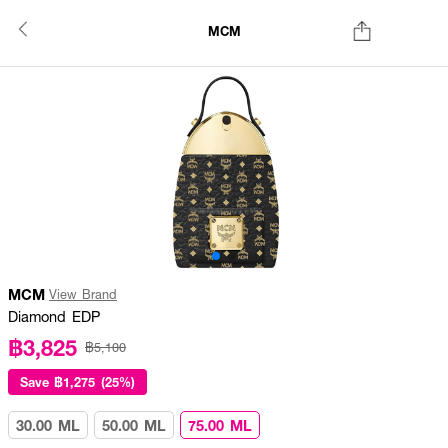
MCM
MCM
View Brand
Diamond EDP
฿3,825
฿5,100
Save
฿1,275 (25%)
30.00 ML
50.00 ML
75.00 ML