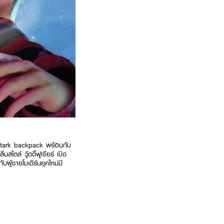
Stark backpack พร้อมกับ
ตล์ วู้ดดี้ฟูเจียร์ เปิด
ผู้ชายโมเดิร์นยุคใหม่มี