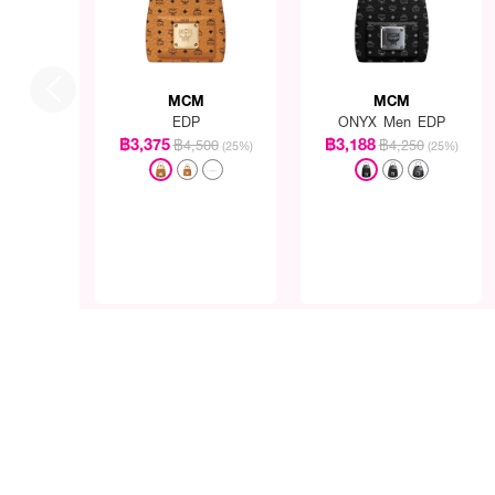
MCM
MCM
EDP
ONYX Men EDP
฿3,375
฿3,188
฿4,500
฿4,250
(25%)
(25%)