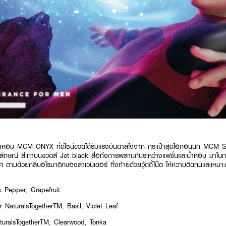
้ำหอม MCM ONYX ที่ดีไซน์ขวดได้รับแรงบันดาลใจจาก กระเป๋าสุดไอคอนนิก MCM 
ษณ์ สีเทาบนขวดสี Jet black สื่อถึงการผสานกันระหว่างแฟชั่นและน้ำหอม มาในกลิ่นสไ
ศ ตามด้วยกลิ่นอโรมาติกของลาเวนเดอร์ ทิ้งท้ายด้วยวู้ดดี้โน๊ต ให้ความติดทนและเหมาะกับ
k Pepper, Grapefruit
 NaturalsTogetherTM, Basil, Violet Leaf
turalsTogetherTM, Clearwood, Tonka