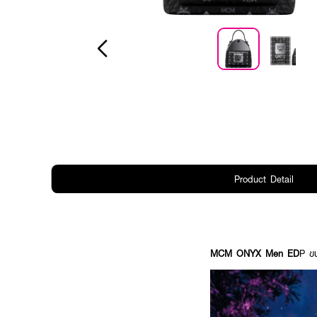
Product Detail
MCM ONYX Men ED
P ข