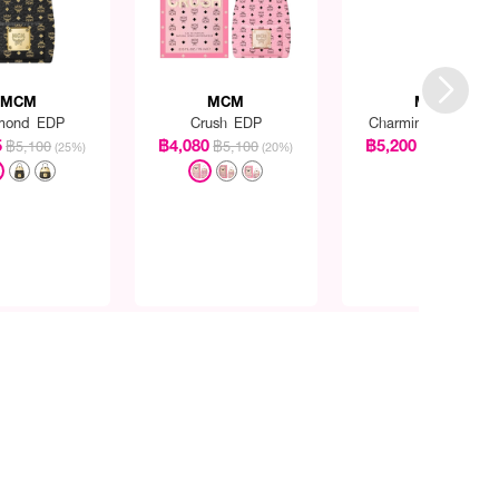
MCM
MCM
MCM
mond EDP
Crush EDP
Charming Pup EDP
5
฿4,080
฿5,200
฿5,100
฿5,100
฿6,500
(25%)
(20%)
(20%