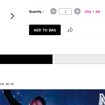
Quantity :
Only 1 left
ADD TO BAG
นาด 30 ml.