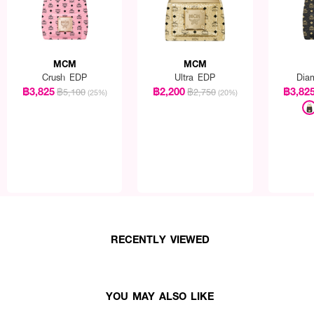
MCM
MCM
Crush EDP
Ultra EDP
Dia
฿3,825
฿2,200
฿3,82
฿5,100
฿2,750
(25%)
(20%)
RECENTLY VIEWED
YOU MAY ALSO LIKE