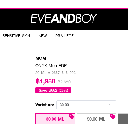
SENSITIVE SKIN
NEW
PRIVILEGE
MCM
ONYX Men EDP
30 ML • 085715151223
฿1,988
฿2,650
Save
฿662 (25%)
Variation:
30.00
30.00 ML
50.00 ML