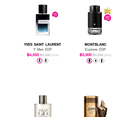
How to Use :
ฉีด
MCM ONYX Men ED
ทั้งวัน
YVES SAINT LAURENT
MONTBLANC
Y Men EDP
Explorer EDP
฿4,050
฿3,900
฿4,500
฿5,200
(10%)
(25%)