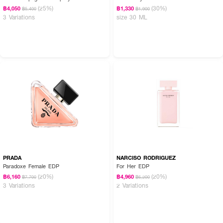
(25%)
(30%)
฿4,050
฿1,330
฿5,400
฿1,900
3 Variations
size 30 ML
PRADA
NARCISO RODRIGUEZ
Paradoxe Female EDP
For Her EDP
(20%)
(20%)
฿6,160
฿4,960
฿7,700
฿6,200
3 Variations
2 Variations