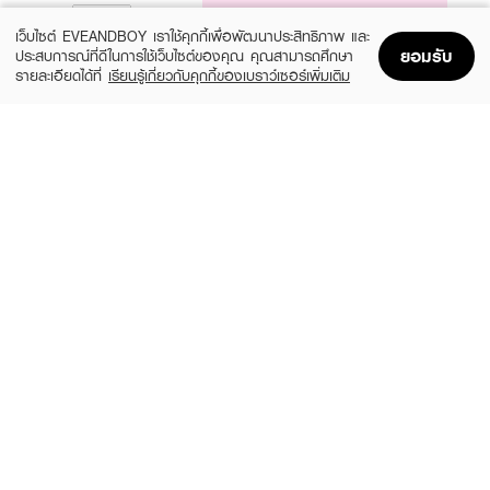
NOTIFY ME
เว็บไซต์ EVEANDBOY เราใช้คุกกี้เพื่อพัฒนาประสิทธิภาพ และ
ยอมรับ
ประสบการณ์ที่ดีในการใช้เว็บไซต์ของคุณ คุณสามารถศึกษา
รายละเอียดได้ที่
เรียนรู้เกี่ยวกับคุกกี้ของเบราว์เซอร์เพิ่มเติม
Home
Home
Promotions
Promotions
Shopping Bag
Shopping Bag
Account
Account
JANUA
GUCCI
Kiss Me More EDP
Flora Gorgeous Magnolia EDP
(15%)
฿279
฿6,324
฿7,440
size 30 ML
3 Variations
GUCCI
BURBERRY