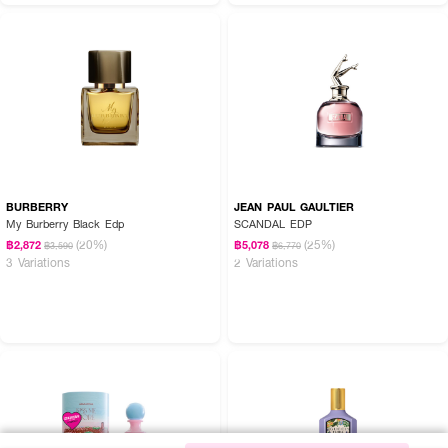
BURBERRY
JEAN PAUL GAULTIER
My Burberry Black Edp
SCANDAL EDP
(20%)
(25%)
฿2,872
฿5,078
฿3,590
฿6,770
3 Variations
2 Variations