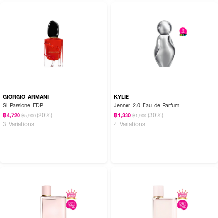
GIORGIO ARMANI
KYLIE
Si Passione EDP
Jenner 2.0 Eau de Parfum
(20%)
(30%)
฿4,720
฿1,330
฿5,900
฿1,900
3 Variations
4 Variations