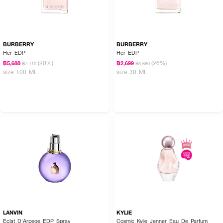
BURBERRY
BURBERRY
Her EDP
Her EDP
(20%)
(26%)
฿5,688
฿2,699
฿7,110
฿3,660
size 100 ML
size 30 ML
LANVIN
KYLIE
Eclat D'Arpege EDP Spray
Cosmic Kylie Jenner Eau De Parfum