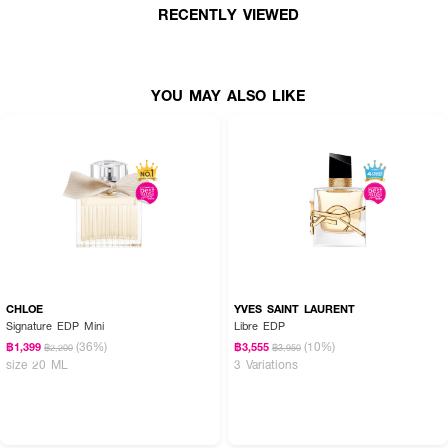
·
Top notes : Apple, Pink Pepper and Black Currant
RECENTLY VIEWED
·
Middle note : Jasmine, Tuberose and Apricot
·
Base notes : Amber, Tonka Bean, Cedar and Moss.
YOU MAY ALSO LIKE
· ปริมาณ 75 ml.
How To Use :
ฉีดน้ำหอมตามบริเวณจุดชีพจร เช่น ต้นคอ ข้อมือ ข้อพับแขน และสามารถเพิ่ม
ความหอมให้เสื้อผ้า พร้อมใช้ร่วมกับผลิตภัณฑ์อื่นๆ เพื่อกลิ่นที่ติดทนตลอดทั้งวัน
CHLOE
YVES SAINT LAURENT
Signature EDP Mini
Libre EDP
(36%)
(10%)
฿1,399
฿3,555
฿2,200
฿3,950
size 20 ML
3 Variations