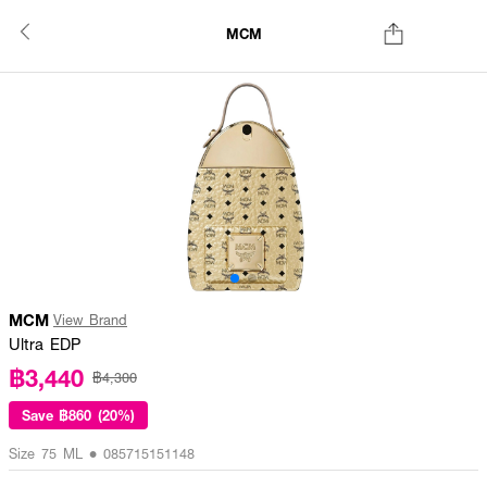
MCM
MCM
View Brand
Ultra EDP
฿3,440
฿4,300
Save
฿860 (20%)
Size 75 ML • 085715151148