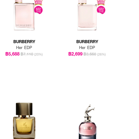
BURBERRY
BURBERRY
Her EDP
Her EDP
฿5,688
฿2,699
฿7,110
฿3,660
(20%)
(26%)