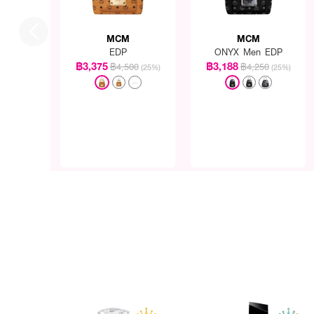
MCM
MCM
EDP
ONYX Men EDP
฿3,375
฿3,188
฿4,500
฿4,250
(25%)
(25%)