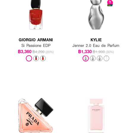
GIORGIO ARMANI
KYLIE
Si Passione EDP
Jenner 2.0 Eau de Parfum
฿3,360
฿1,330
฿4,200
฿1,900
(20%)
(30%)