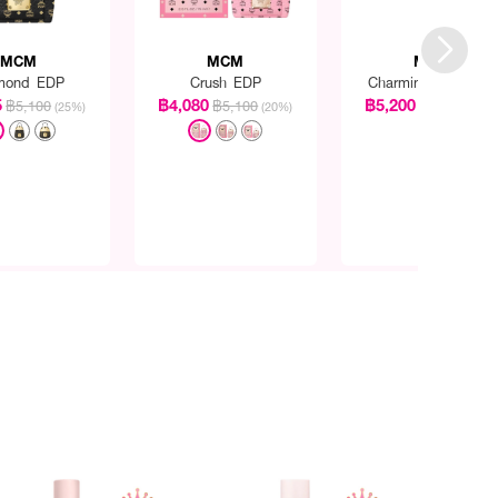
MCM
MCM
MCM
mond EDP
Crush EDP
Charming Pup EDP
5
฿4,080
฿5,200
฿5,100
฿5,100
฿6,500
(25%)
(20%)
(20%