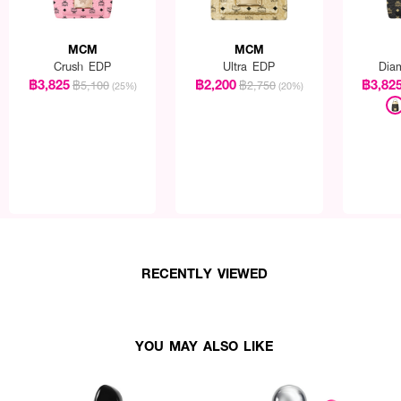
MCM
MCM
Crush EDP
Ultra EDP
Dia
฿3,825
฿2,200
฿3,82
฿5,100
฿2,750
(25%)
(20%)
RECENTLY VIEWED
YOU MAY ALSO LIKE