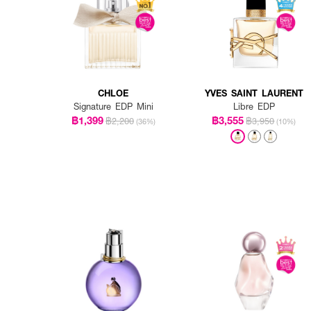
CHLOE
YVES SAINT LAURENT
Signature EDP Mini
Libre EDP
฿1,399
฿3,555
฿2,200
฿3,950
(36%)
(10%)
How to Use :
ฉีดบริเวณจุดชีพจร