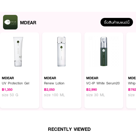
MDEAR
ซื้อสินค้าแบรนด์นี้
ผลลัพธ์ที่ได้ :
ผิวแข็งแรงขึ้น ด้วย MDEAR Renew Lotion Bright
โลชั่นน้ำ เนื้อสัมผัสบางเบา
แข็งแรงให้ผิวตึงกระชับ ลดริ้วรอย ผสานคุณค่าจากสารสกัดอาร์ติโชค สารสกัด
จากชะเอมเทศ ผสานคุณค่าจาก Sh-Oligopeptide-1, Activate Chromosome
11, Licorice Extract
MDEAR
MDEAR
MDEAR
MDE
UV Protection Gel
Renew Lotion
VC-IP White Serum20
Whip
●
โลชั่นน้ำ
MDEAR Renew Lotion Bright
฿1,350
฿2,050
฿2,990
฿79
size 50 G
size 100 ML
size 30 ML
size
●
เนื้อสัมผัสบางเบา
●
ช่วยกระชับรูขุมขน ลดการเกิดสิวเสี้ยน
●
ต้านการอักเสบ
●
ช่วยฟื้นฟูสภาพผิวที่เสื่อมสภาพและป้องกันการเกิดริ้วรอย
RECENTLY VIEWED
●
ช่วยซ่อมแซม DNA ที่ถูกทำร้ายจากรังสีอัลตราไวโอเลต ให้กลับมาขาวกระจ่างใส