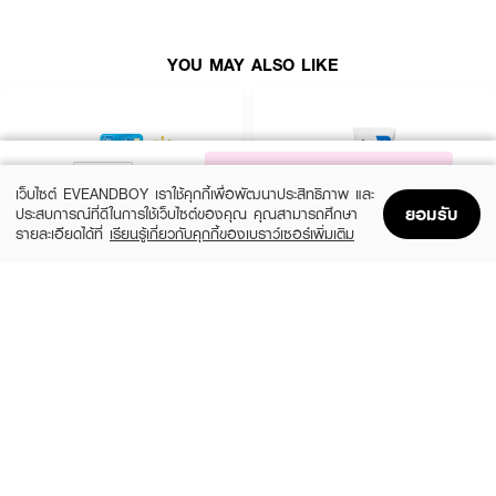
ขึ้นอีกครั้ง
●
ยับยั้งการสร้างเม็ดสีเมลานิน ลดจุดด่างดำ
YOU MAY ALSO LIKE
● ขนาด 30 ml
How To Use :
หยดโลชั่นลงบนฝ่ามือ แล้วลูบเบา ๆ ทั่วใบหน้าเช้า-เย็น เพื่อประสิทธิภาพสูงสุดควร
NOTIFY ME
ใช้เป็นประจำอย่างต่อเนื่องควบคู่กับ M-DEAR VC-IP WHITE SERUM 20
เว็บไซต์ EVEANDBOY เราใช้คุกกี้เพื่อพัฒนาประสิทธิภาพ และ
ยอมรับ
ประสบการณ์ที่ดีในการใช้เว็บไซต์ของคุณ คุณสามารถศึกษา
รายละเอียดได้ที่
เรียนรู้เกี่ยวกับคุกกี้ของเบราว์เซอร์เพิ่มเติม
Home
Home
Promotions
Promotions
Shopping Bag
Shopping Bag
Account
Account
HADALABO
CERAVE
Premium Whitening Lotion
PM Facial Moist Lotion
฿135
฿690
3 Variations
size 52 ML