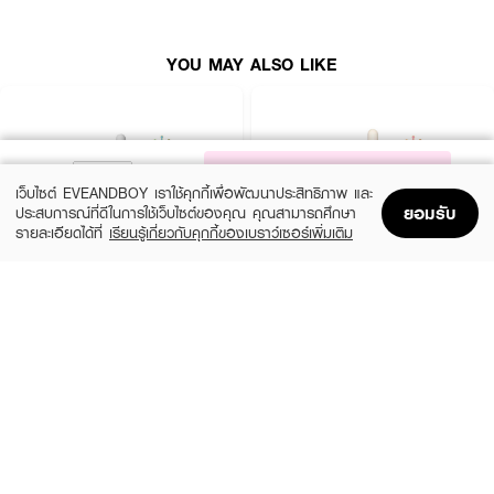
● ช่วยกระตุ้นการเจริญเติบโตของฮอร์โมน
YOU MAY ALSO LIKE
● ชะลอการเสื่อมสภาพจากเซลล์ผิว สาเหตุของความชรา
● ขนาด 10 ml
NOTIFY ME
เว็บไซต์ EVEANDBOY เราใช้คุกกี้เพื่อพัฒนาประสิทธิภาพ และ
ยอมรับ
ประสบการณ์ที่ดีในการใช้เว็บไซต์ของคุณ คุณสามารถศึกษา
รายละเอียดได้ที่
เรียนรู้เกี่ยวกับคุกกี้ของเบราว์เซอร์เพิ่มเติม
Home
Home
Promotions
Promotions
Shopping Bag
Shopping Bag
Account
Account
SKIN1004
ESTEE LAUDER
Madagascar Centella Ampoule
Advanced Night Repair Synchronized
Multi-Recovery Complex
(42%)
฿459
฿790
(10%)
฿4,590
฿5,100
2 Variations
size 50 ML