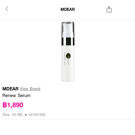
MDEAR
MDEAR
View Brand
Renew Serum
฿1,890
Size 10 ML • 45191282