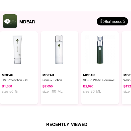
MDEAR
ซื้อสินค้าแบรนด์นี้
ผลลัพธ์ที่ได้ :
เซรั่มลดริ้วรอยความหย่อนคล้อย ผสานคุณค่าจาก Sh-Oligopeptide-1 ซึ่งมี
คุณสมบัติฟื้นฟูเซลล์ผิวที่เสื่อมสภาพ พร้อมปกป้องผิวจากสัญญาณร่วงโรย และ
ต่อต้านลดเลือนริ้วรอยแห่งวัย ให้ตึงกระชับน่าสัมผัส ซึ่งผสานคุณค่าจาก
MDEAR
MDEAR
MDEAR
MDE
UV Protection Gel
Renew Lotion
VC-IP White Serum20
Whip
● เซรั่มลดริ้วรอยความหย่อนคล้อย
฿1,350
฿2,050
฿2,990
฿79
size 50 G
size 100 ML
size 30 ML
size
● ช่วยฟื้นฟูผิวที่เสื่อมสภาพ
● ป้องกันการเกิดริ้วรอย
● ช่วยกระตุ้นการเจริญเติบโตของเซลล์ผิว
● เสริมสร้างคอลลาเจนและอิลาสตินทำให้ริ้วรอยจางลง
RECENTLY VIEWED
● ผิวตึงกระชับและมีความชุ่มชื้นมากขึ้น