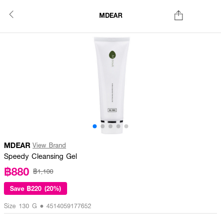
MDEAR
MDEAR
View Brand
Speedy Cleansing Gel
฿880
฿1,100
Save
฿220 (20%)
Size 130 G • 4514059177652