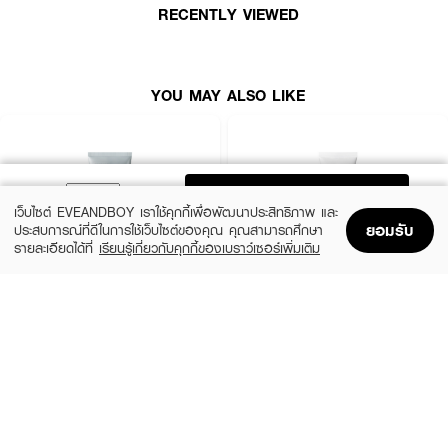
RECENTLY VIEWED
แต้ม MDEAR Speedy Cleansing Gel ลงบนใบหน้าขณะผิวแห้ง ถูวนเบา ๆ ให้
ทั่วใบหน้าจนเครื่องสำอางหลุดออกหมด แล้วจึงล้างออกด้วยน้ำสะอาดหรือเช็ด
ออกด้วยสำลี
YOU MAY ALSO LIKE
ADD TO BAG
เว็บไซต์ EVEANDBOY เราใช้คุกกี้เพื่อพัฒนาประสิทธิภาพ และ
ยอมรับ
ประสบการณ์ที่ดีในการใช้เว็บไซต์ของคุณ คุณสามารถศึกษา
รายละเอียดได้ที่
เรียนรู้เกี่ยวกับคุกกี้ของเบราว์เซอร์เพิ่มเติม
Home
Home
Promotions
Promotions
Shopping Bag
Shopping Bag
Account
Account
MEDIHEAL
CLEARNOSE
Derma Cream Pack Cleanser Rose
Acne Care Solution Cleanser
PDRN [Pore Firming]
(46%)
฿139
฿259
(45%)
฿549
฿999
size 150 G
size 243 G