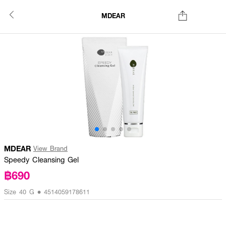
MDEAR
MDEAR
View Brand
Speedy Cleansing Gel
฿690
Size 40 G • 4514059178611