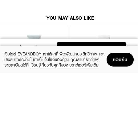
● ขนาด 40 g
YOU MAY ALSO LIKE
ADD TO BAG
เว็บไซต์ EVEANDBOY เราใช้คุกกี้เพื่อพัฒนาประสิทธิภาพ และ
ยอมรับ
ประสบการณ์ที่ดีในการใช้เว็บไซต์ของคุณ คุณสามารถศึกษา
รายละเอียดได้ที่
เรียนรู้เกี่ยวกับคุกกี้ของเบราว์เซอร์เพิ่มเติม
Home
Home
Promotions
Promotions
Shopping Bag
Shopping Bag
Account
Account
MEDIHEAL
CLEARNOSE
Derma Cream Pack Cleanser Rose
Acne Care Solution Cleanser
PDRN [Pore Firming]
(46%)
฿139
฿259
(45%)
฿549
฿999
size 150 G
size 243 G