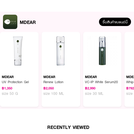
MDEAR
ซื้อสินค้าแบรนด์นี้
ผลลัพธ์ที่ได้ :
คลีนซิ่งเจล ที่มีส่วนผสมของโคลนภูเขาไฟ 2 ชนิด จากประเทศโมร็อคโค ผสาน
คุณค่าจาก Enzyme Protease และ Artichoke ทำความสะอาดเครื่องสำอางและ
ขจัดสิ่งสกปรกที่อุดตันรูขุมขนได้อย่างล้ำลึก พร้อมคงความชุ่มชื้นให้ผิว รูขุมขน
MDEAR
MDEAR
MDEAR
MDE
กระชับและลดการเกิดสิวเสี้ยน
UV Protection Gel
Renew Lotion
VC-IP White Serum20
Whip
฿1,350
฿2,050
฿2,990
฿79
● คลีนซิ่งเจล MDEAR
size 50 G
size 100 ML
size 30 ML
size
● รูขุมขนกระชับ
● ลดการเกิดสิวเสี้ยน และสิวอุดตัน
● ขจัดเครื่องสำอาง และสิ่งสกปรกอย่างล้ำลึก
RECENTLY VIEWED
● คงความชุ่มชื้นให้ผิว รูขุมขนกระชับและลดการเกิดสิวเสี้ยน