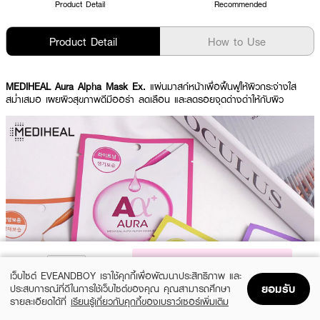
Product Detail
Recommended
Product Detail
How to Use
MEDIHEAL Aura Alpha Mask Ex.
แผ่นมาสก์หน้าเพื่อฟื้นฟูให้ผิวกระจ่างใส
สม่ำเสมอ เผยผิวสุขภาพดีมีออร่า ลดเลือน และลดรอยจุดด่างดำให้กับผิว
NOTIFY ME
เว็บไซต์ EVEANDBOY เราใช้คุกกี้เพื่อพัฒนาประสิทธิภาพ และ
ยอมรับ
ประสบการณ์ที่ดีในการใช้เว็บไซต์ของคุณ คุณสามารถศึกษา
Show More
รายละเอียดได้ที่
เรียนรู้เกี่ยวกับคุกกี้ของเบราว์เซอร์เพิ่มเติม
Home
Home
Promotions
Promotions
Shopping Bag
Shopping Bag
Account
Account