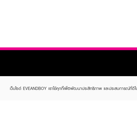
เว็บไซต์ EVEANDBOY เราใช้คุกกี้เพื่อพัฒนาประสิทธิภาพ และประสบการณ์ที่ดี
ABOUT EVEANDBOY
CUS
Brand story
Online
Privacy Policy
Find a
Terms and Conditions
Contac
Sell on EVEANDBOY
Whistleblowing