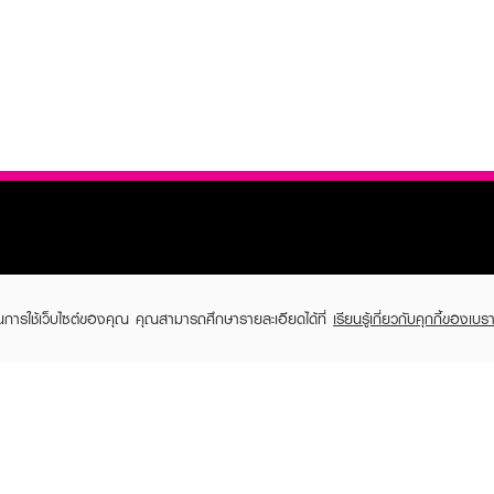
ในการใช้เว็บไซต์ของคุณ คุณสามารถศึกษารายละเอียดได้ที่
เรียนรู้เกี่ยวกับคุกกี้ของเบรา
TOMER CARE
EVEANDBOY MEMBER
 Shopping
Member registration
 store
t us