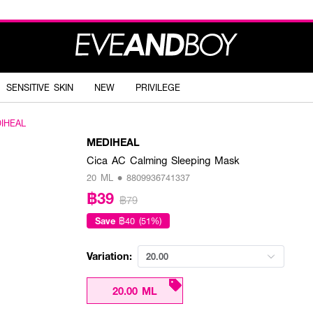
SENSITIVE SKIN
NEW
PRIVILEGE
IHEAL
MEDIHEAL
Cica AC Calming Sleeping Mask
20 ML • 8809936741337
฿39
฿79
Save
฿40 (51%)
Variation:
20.00
20.00 ML