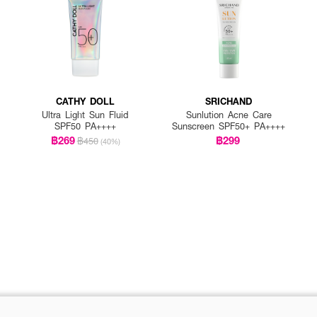
CATHY DOLL
SRICHAND
Ultra Light Sun Fluid
Sunlution Acne Care
SPF50 PA++++
Sunscreen SPF50+ PA++++
฿269
฿299
฿450
(40%)