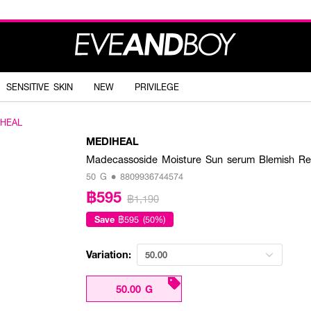
SENSITIVE SKIN
NEW
PRIVILEGE
IHEAL
MEDIHEAL
Madecassoside Moisture Sun serum Blemish Re
50 G • 8809936744574
฿595
฿1,190
Save
฿595 (50%)
Variation:
50.00
50.00 G