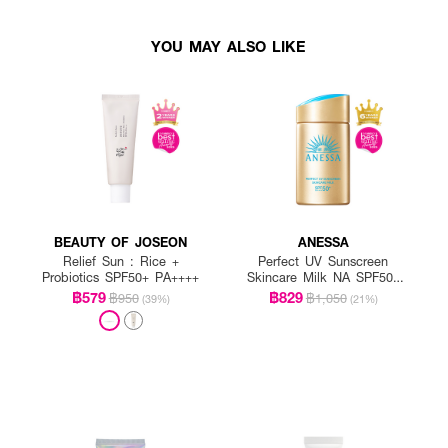
YOU MAY ALSO LIKE
BEAUTY OF JOSEON
ANESSA
Relief Sun : Rice +
Perfect UV Sunscreen
Probiotics SPF50+ PA++++
Skincare Milk NA SPF50+
PA++++
฿579
฿829
฿950
฿1,050
(39%)
(21%)