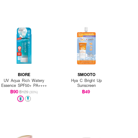
BIORE
SMOOTO
UV Aqua Rich Watery
Hya C Bright Up
Essence SPF50+ PA++++
Sunscreen
฿90
฿49
฿129
(30%)