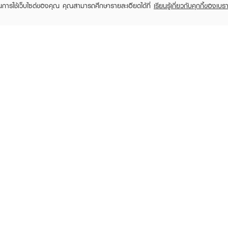
ในการใช้เว็บไซต์ของคุณ คุณสามารถศึกษารายละเอียดได้ที่
เรียนรู้เกี่ยวกับคุกกี้ของเบรา
TOMER CARE
EVEANDBOY MEMBER
 Shopping
Member registration
 store
t us