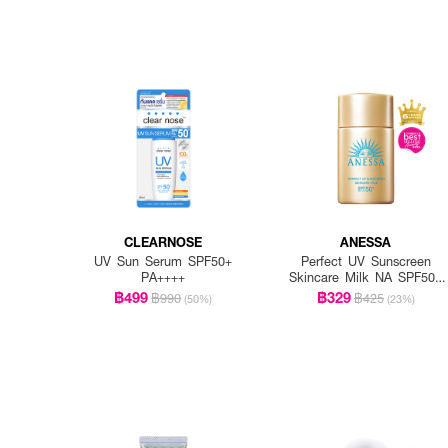
CLEARNOSE
ANESSA
UV Sun Serum SPF50+
Perfect UV Sunscreen
PA++++
Skincare Milk NA SPF50+
PA++++
฿499
฿329
฿990
฿425
(50%)
(23%)