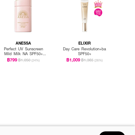
ANESSA
ELIXIR
Perfect UV Sunscreen
Day Care Revolution+ba
Mild Milk NA SPF50+
SPF50+
PA++++
฿799
฿1,009
฿1,050
฿1,365
(24%)
(26%)