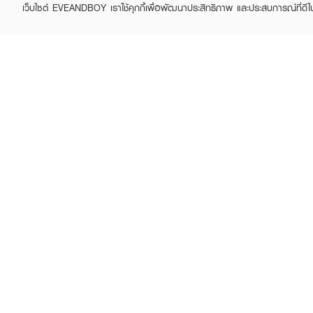
เว็บไซต์ EVEANDBOY เราใช้คุกกี้เพื่อพัฒนาประสิทธิภาพ และประสบการณ์ที่ดี
ABOUT EVEANDBOY
CUS
Brand story
Online
Privacy Policy
Find a
Terms and Conditions
Contac
Sell on EVEANDBOY
Whistleblowing