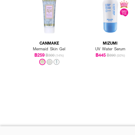
CANMAKE
MIZUMI
Mermaid Skin Gel
UV Water Serum
฿259
฿445
฿300
฿890
(14%)
(50%)