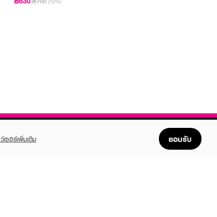
฿630
฿700
(10%)
ยอมรับ
ว์เซอร์เพิ่มเติม
FOLLOW US