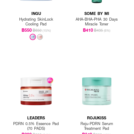
INGU
SOME BY MI
Hydrating SkinLock
AHA-BHA-PHA 30 Days
Cooling Pad
Miracle Toner
฿550
฿410
฿650
฿435
(15%)
(6%)
LEADERS
ROJUKISS
PDRN 0.5% Essence Pad
Reju-PDRN Serum
(70 PADS)
Treatment Pad