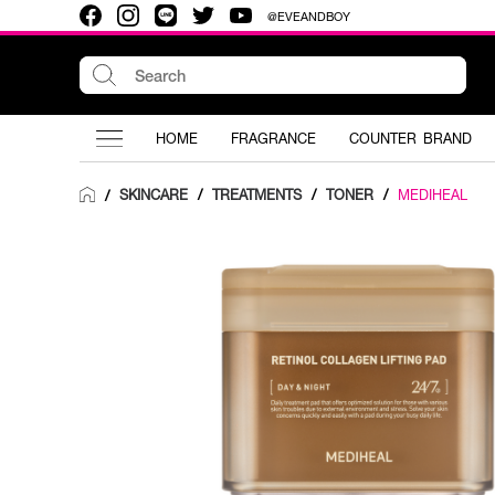
@EVEANDBOY
HOME
FRAGRANCE
COUNTER BRAND
SKINCARE
/
TREATMENTS
/
TONER
/
MEDIHEAL
/