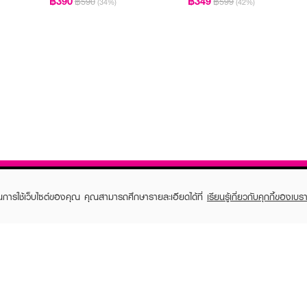
฿390
฿349
฿590
฿599
(34%)
(42%)
ในการใช้เว็บไซต์ของคุณ คุณสามารถศึกษารายละเอียดได้ที่
เรียนรู้เกี่ยวกับคุกกี้ของเบรา
TOMER CARE
EVEANDBOY MEMBER
 Shopping
Member registration
 store