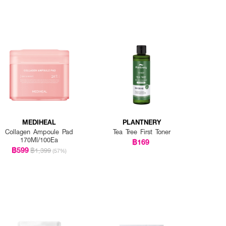
MEDIHEAL
PLANTNERY
Collagen Ampoule Pad
Tea Tree First Toner
170Ml/100Ea
฿169
฿599
฿1,399
(57%)