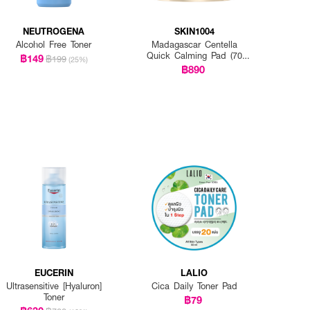
NEUTROGENA
SKIN1004
Alcohol Free Toner
Madagascar Centella
Quick Calming Pad (70
฿149
฿199
(25%)
Pads)
฿890
EUCERIN
LALIO
Ultrasensitive [Hyaluron]
Cica Daily Toner Pad
Toner
฿79