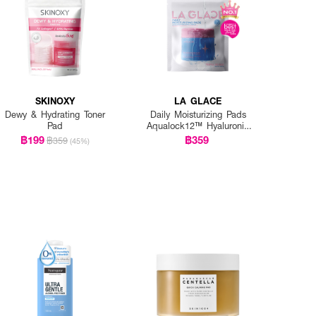
SKINOXY
LA GLACE
Dewy & Hydrating Toner
Daily Moisturizing Pads
Pad
Aqualock12™ Hyaluronic
Complex Refill Size
฿199
฿359
฿359
(45%)