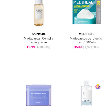
SKIN1004
MEDIHEAL
Madagascar Centella
Madecassoside Blemish
Toning Toner
Pad 100Pads
฿519
฿599
฿790
฿1,399
(34%)
(57%)