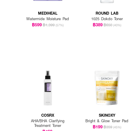
MEDIHEAL
ROUND LAB
Watermide Moisture Pad
1025 Dokdo Toner
฿599
฿389
฿1,399
฿650
(57%)
(40%)
COSRX
SKINOXY
AHA/BHA Clarifying
Bright & Glow Toner Pad
Treatment Toner
฿199
฿359
(45%)