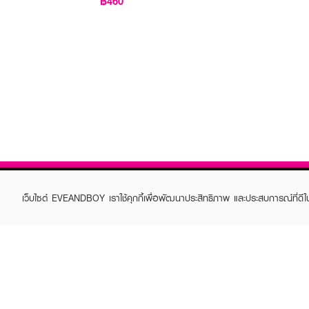
฿460
เว็บไซต์ EVEANDBOY เราใช้คุกกี้เพื่อพัฒนาประสิทธิภาพ และประสบการณ์ที่ดี
ABOUT EVEANDBOY
CUS
Brand story
Online
Privacy Policy
Find a