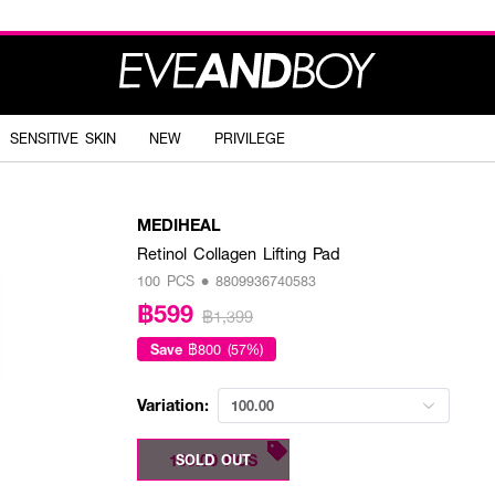
SENSITIVE SKIN
NEW
PRIVILEGE
MEDIHEAL
Retinol Collagen Lifting Pad
100 PCS • 8809936740583
฿599
฿1,399
Save
฿800 (57%)
Variation:
100.00
100.00 PCS
SOLD OUT