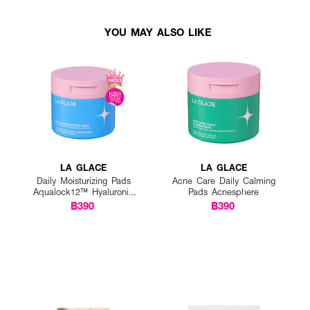
YOU MAY ALSO LIKE
LA GLACE
LA GLACE
Daily Moisturizing Pads
Acne Care Daily Calming
Aqualock12™ Hyaluronic
Pads Acnesphere
Complex
฿390
฿390