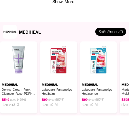
Show More
● เมดิฮีล ทีทรี ทรับเบิล คาล์มมิ่ง แพด
● TeatreePair™ ผสาน Jeju Tea Tree และ 4-Terpineol เข้มข้น ปลอบประโลม
ผิวเป็นสิวและระคายเคืองได้อย่างตรงจุด
● 200H Cold Extraction เทคโนโลยีสกัดเย็นที่คงประสิทธิภาพของสารสกัดทีทรีไว้
MEDIHEAL
ซื้อสินค้าแบรนด์นี้
ได้สูงสุด
● Gauze Fabric Vegan Pad แผ่นสำลีใยตาข่ายแบบวีแกน ยืดหยุ่น บางเบา และ
แนบสนิทไปกับผิวได้ทุกส่วน
● Oil Control & Balance ช่วยปรับสมดุลน้ำมันบนผิว ลดโอกาสการเกิดสิวใหม่
● Non-Comedogenic & German Dermatest ผ่านการทดสอบว่าไม่ก่อให้เกิด
การอุดตันและอ่อนโยนระดับ Excellent
● ปริมาณ: 100 แผ่น (จุใจสำหรับการใช้ทุกวัน)
MEDIHEAL
MEDIHEAL
MEDIHEAL
MED
● เลขที่ใบจดแจ้ง: 12-2-6900004148
Derma Cream Pack
Labocare Pantenolips
Labocare Pantenolips
Made
Cleanser Rose PDRN
Healbalm
Healssence
Mois
[Pore Firming]
Blem
(45%)
(50%)
(50%)
฿549
฿99
฿99
฿59
฿999
฿199
฿199
size 243 G
size 10 ML
size 10 ML
size
How To Use:
● หลังทำความสะอาดผิวหน้า ใช้ที่คีบในตัวคีบแผ่นแพดขึ้นมาอย่างน้อย 1-2 แผ่น
● ใช้เป็น Daily Treatment: เช็ดเบาๆ ทั่วใบหน้าเพื่อปรับสภาพผิวและคุมมัน