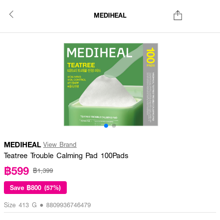
MEDIHEAL
MEDIHEAL
View Brand
Teatree Trouble Calming Pad 100Pads
฿599
฿1,399
Save
฿800 (57%)
Size 413 G • 8809936746479