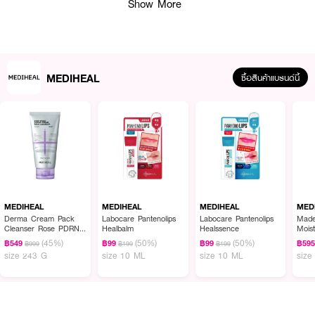
Show More
MEDIHEAL
ซื้อสินค้าแบรนด์นี้
ผลลัพธ์ที่ได้ :
MEDIHEAL Teatree Trouble Pad
แผ่นบำรุงผิวเฉพาะจุด สูตรคุมมันส่วนเกิน ลด
ต้นตอการเกิดสิว ด้วยสารสารสกัดจาก Teatree จากเกาะเชจู ประเทศเกาหลี และ
Lactobacillus พร้อมด้วยสารสกัดจากธรรมชาติ 4 ชนิด ผ่านการทดสอบการ
MEDIHEAL
MEDIHEAL
MEDIHEAL
MED
ระคายเคืองจากสถาบันโรคผิวหนังประเทศเกาหลี / 7 Free ปราศจากพาราเบน
Derma Cream Pack
Labocare Pantenolips
Labocare Pantenolips
Made
Cleanser Rose PDRN
Healbalm
Healssence
Mois
สารกันเสีย น้ำหอม น้ำมันแร่ สี ซิลิโคน และแอลกอฮอล์ / แผ่น Gauze Pad
[Pore Firming]
Blem
(45%)
(50%)
(50%)
฿549
฿99
฿99
฿59
฿999
฿199
฿199
· ควบคุมความมันส่วนเกิน ลดต้นตอการเกิดสิว
size 243 G
size 10 ML
size 10 ML
size
· สารสกัดจาก Tea Tree จากเกาะเชจู ประเทศเกาหลี
· Lactobacillus และสารสกัดจากธรรมชาติ 4 ชนิด