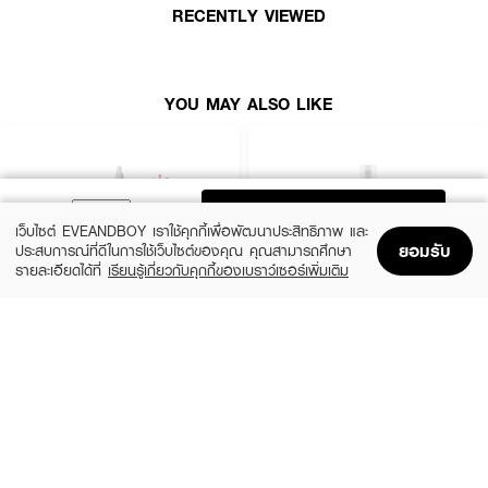
· ผ่านการทดสอบการระคายเคืองจากสถาบันโรคผิวหนังประเทศเกาหลี
RECENTLY VIEWED
· 7 Free: ปราศจากพาราเบน สารกันเสีย น้ำหอม น้ำมันแร่ สี ซิลิโคน และ
แอลกอฮอล์
· แผ่น Gauze Pad นุ่มละเอียด ไม่บาดผิว
YOU MAY ALSO LIKE
· FDA Registration No. : 12-2-6500042424
How To Use :
ADD TO BAG
เว็บไซต์ EVEANDBOY เราใช้คุกกี้เพื่อพัฒนาประสิทธิภาพ และ
· ทำความสะอาดผิวหน้า เช็ดให้แห้ง
ยอมรับ
ประสบการณ์ที่ดีในการใช้เว็บไซต์ของคุณ คุณสามารถศึกษา
รายละเอียดได้ที่
เรียนรู้เกี่ยวกับคุกกี้ของเบราว์เซอร์เพิ่มเติม
· ใช้ที่คีบแบบบางยาวพิเศษ คีบแผ่นผลิตภัณฑ์ขึ้นมาทีละแผ่นเพื่อสุขอนามัย
Home
Home
Promotions
Promotions
Shopping Bag
Shopping Bag
Account
Account
· ใช้แผ่น Gauze pad เช็ดบริเวณที่ต้องการสำหรับเป็น Daily treatment หรือจะ
ใช้แผ่น Gauze pad แปะบริเวณที่ต้องการทิ้งไว้ 10-15 นาที เพื่อการบำรุงอย่าง
THE ORDINARY
KIEHL'S
ล้ำลึก
Glycolic Acid 7% Exfoliating Toner
Calendula Herbal Extract Alcohol-Free
Toner
฿770
(10%)
฿1,125
฿1,250
size 240 ML
3 Variations