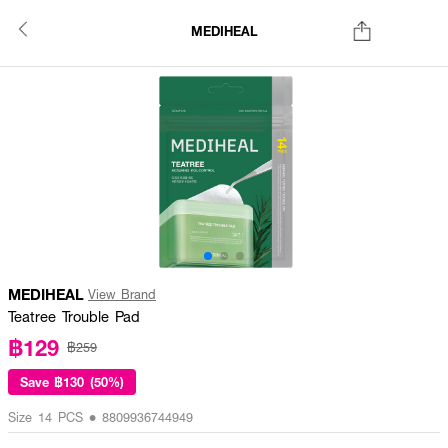
MEDIHEAL
MEDIHEAL
View Brand
Teatree Trouble Pad
฿129
฿259
Save
฿130 (50%)
Size 14 PCS • 8809936744949