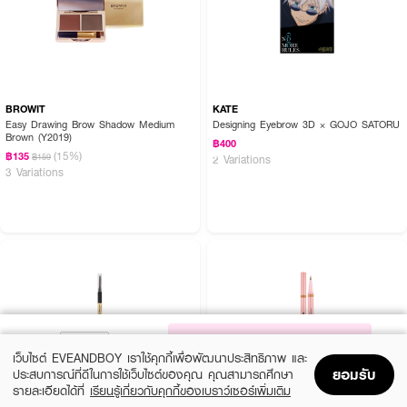
BROWIT
KATE
Easy Drawing Brow Shadow Medium
Designing Eyebrow 3D × GOJO SATORU
Brown (Y2019)
฿400
(15%)
฿135
฿159
2 Variations
3 Variations
NOTIFY ME
เว็บไซต์ EVEANDBOY เราใช้คุกกี้เพื่อพัฒนาประสิทธิภาพ และ
ยอมรับ
ประสบการณ์ที่ดีในการใช้เว็บไซต์ของคุณ คุณสามารถศึกษา
รายละเอียดได้ที่
เรียนรู้เกี่ยวกับคุกกี้ของเบราว์เซอร์เพิ่มเติม
Home
Home
Promotions
Promotions
Shopping Bag
Shopping Bag
Account
Account