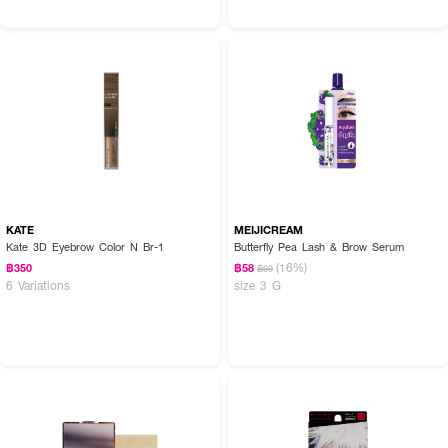
KATE
MEIJICREAM
Kate 3D Eyebrow Color N Br-1
Butterfly Pea Lash & Brow Serum
(16%)
฿350
฿58
฿69
6 Variations
size 3 G