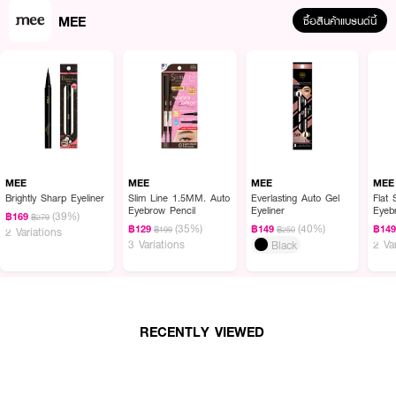
MEE
ซื้อสินค้าแบรนด์นี้
MEE
MEE
MEE
MEE
Brightly Sharp Eyeliner
Slim Line 1.5MM. Auto
Everlasting Auto Gel
Flat
Eyebrow Pencil
Eyeliner
Eyeb
(39%)
฿169
฿279
(35%)
(40%)
฿129
฿149
฿14
฿199
฿250
2 Variations
3 Variations
2 Va
Black
RECENTLY VIEWED