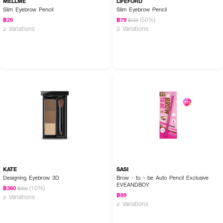
MELLME
LIFEFORD
Slim Eyebrow Pencil
Slim Eyebrow Pencil
(50%)
฿29
฿79
฿159
2 Variations
3 Variations
KATE
SASI
Designing Eyebrow 3D
Brow - to - be Auto Pencil Exclusive
EVEANDBOY
(10%)
฿360
฿400
฿89
2 Variations
2 Variations