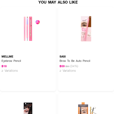
YOU MAY ALSO LIKE
MELLME
SASI
Eyebrow Pencil
Brow To Be Auto Pencil
(34%)
฿18
฿59
฿89
2 Variations
2 Variations