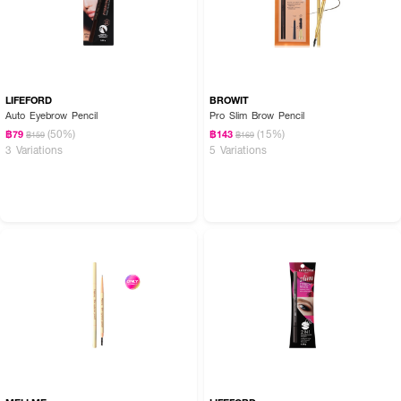
LIFEFORD
BROWIT
Auto Eyebrow Pencil
Pro Slim Brow Pencil
(50%)
(15%)
฿79
฿143
฿159
฿169
3 Variations
5 Variations