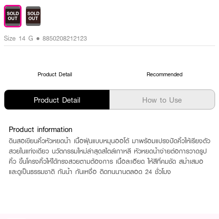
SOLD
SOLD
OUT
OUT
Size 14 G • 8850208212123
Product Detail
Recommended
Product Detail
How to Use
Product information
ดินสอเขียนคิ้วหัวหยดน้ำ เนื้อฝุ่นแบบหมุนออโต้ มาพร้อมแปรงปัดคิ้วให้เรียงตัว
สวยในแท่งเดียว นวัตกรรมใหม่ล่าสุดสไตล์เกาหลี หัวหยดน้ำง่ายต่อการวาดรูป
คิ้ว ขึ้นโครงคิ้วให้ได้ทรงสวยตามต้องการ เนื้อละเอียด ให้สีที่คมชัด สม่ำเสมอ
และดูเป็นธรรมชาติ กันน้ำ กันเหงื่อ ติดทนนานตลอด 24 ชั่วโมง