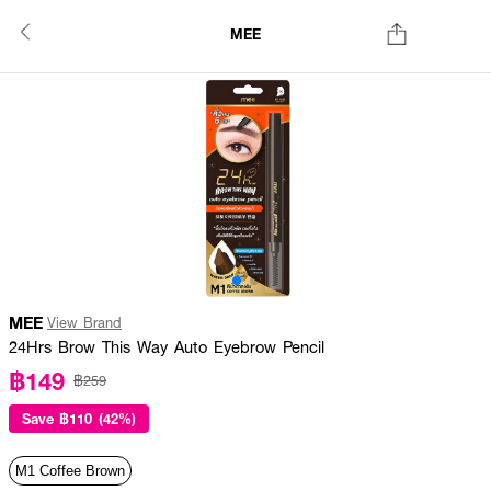
MEE
MEE
View Brand
24Hrs Brow This Way Auto Eyebrow Pencil
฿149
฿259
Save
฿110 (42%)
M1 Coffee Brown