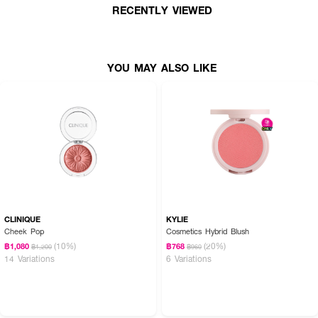
RECENTLY VIEWED
· มีวิตามินอี
· FDA Registration No. : 11-1-6700028922
YOU MAY ALSO LIKE
CLINIQUE
KYLIE
Cheek Pop
Cosmetics Hybrid Blush
(10%)
(20%)
฿1,080
฿768
฿1,200
฿960
14 Variations
6 Variations