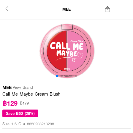
MEE
MEE
View Brand
Call Me Maybe Cream Blush
฿129
฿179
Save
฿50 (28%)
Size 1.6 G • 8850208213298