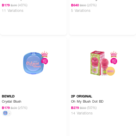
(40%)
(20%)
฿179
฿640
฿299
฿800
11 Variations
5 Variations
BEWILD
2P ORIGINAL
Crystal Blush
Oh My Blush Dot BD
(25%)
(50%)
฿179
฿279
฿239
฿559
14 Variations
-