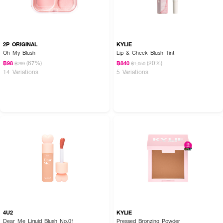
2P ORIGINAL
KYLIE
Oh My Blush
Lip & Cheek Blush Tint
(67%)
(20%)
฿98
฿840
฿299
฿1,050
14 Variations
5 Variations
4U2
KYLIE
Dear Me Liquid Blush No.01
Pressed Bronzing Powder