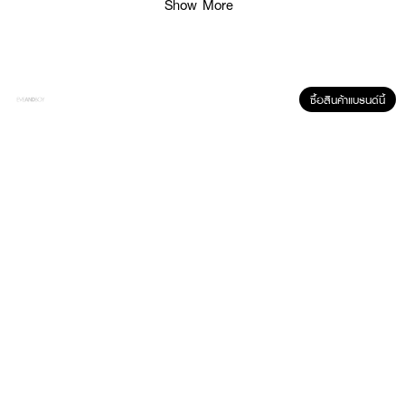
Show More
ซื้อสินค้าแบรนด์นี้
ผลลัพธ์ที่ได้ :
MEE Call Me Maybe Cream Blush
บลัชครีม 2 เฉดสีในตลับเดียว บลัชออน
เนื้อครีมโทนชมพู-แดง เนื้อสัมผัสบางเบา เกลี่ยง่าย ไม่เป็นคราบ และสามารถเติม
ระหว่างวันได้ สีชัดและผสมผสานได้หลากหลายสไตล์ในตลับเดียว ให้คุณสนุกกับการ
สร้างลุคตามโอกาส
· 1 ตลับมี 2 เฉดสี (ชมพู และแดง)
· เนื้อครีมมี่ เกลี่ยง่าย
· พิกเมนต์ชัด ให้สีสม่ำเสมอ
· สามารถใช้แยกสีหรือผสมกันได้