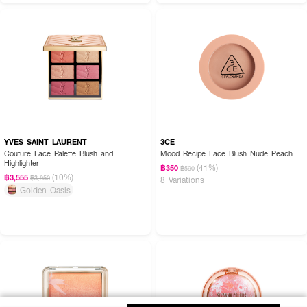
YVES SAINT LAURENT
3CE
Couture Face Palette Blush and
Mood Recipe Face Blush Nude Peach
Highlighter
(41%)
฿350
฿590
(10%)
฿3,555
฿3,950
8 Variations
Golden Oasis