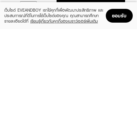
ADD TO BAG
เว็บไซต์ EVEANDBOY เราใช้คุกกี้เพื่อพัฒนาประสิทธิภาพ และ
ยอมรับ
ประสบการณ์ที่ดีในการใช้เว็บไซต์ของคุณ คุณสามารถศึกษา
รายละเอียดได้ที่
เรียนรู้เกี่ยวกับคุกกี้ของเบราว์เซอร์เพิ่มเติม
Home
Home
Promotions
Promotions
Shopping Bag
Shopping Bag
Account
Account
CUTE PRESS
SIVANNA
Nonstop Ombre Blush
Cookie Baked Blush
฿290
฿249
3 Variations
3 Variations
MELLME
4U2