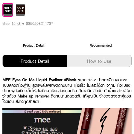
SOLD
SOLD
OUT
OUT
Size 15 G • 8850208211737
Product Detail
Recommended
Product Detail
How to Use
MEE Eyes On Me Liquid Eyeliner
#Black
ขนาด 15 g.ปากกาเขียนขอบตา
แบบลิควิดหัวพู่กัน สูตรฟิล์มพิเศษติดทนนาน แห้งเร็ว ไม่เลอะใต้ตา จากมี หัวแปรง
ปลายพู่กันเรียวเล็กให้เส้นเรียบ เรียวสวยคบกริบ สีดำสนิทเข้มชัด กันน้ำแต่ล้างออก
ง่ายด้วย Make up remover ติดทนนานตลอดวัน ให้คุณเป็นเจ้าของดวงตาคู่สวย
โดดเด่น สะกดทุกสายตา