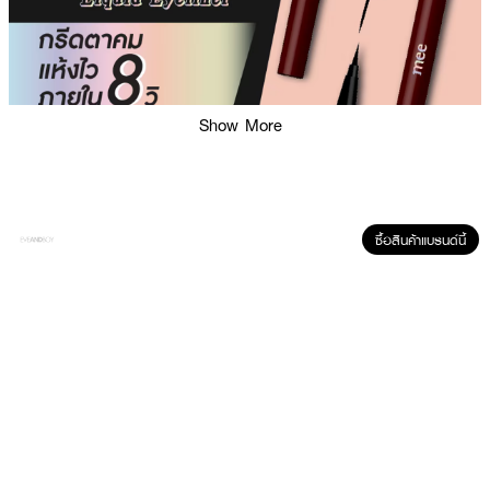
Show More
ซื้อสินค้าแบรนด์นี้
ผลลัพธ์ที่ได้ :
ปากกาเขียนขอบตาแบบลิควิดหัวพู่กัน
MEE Eyes On Me Liquid Eyeliner
สูตร
ฟิล์มพิเศษติดทนนาน x10เท่า แห้งเร็ว ไม่เลอะใต้ตา หัวแปรงปลายพู่กันเรียวเล็กให้
เส้นเรียบ เรียวสวยคบกริบ กันน้ำแต่ล้างออกง่ายด้วย Make up remover ติดทน