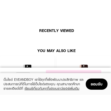
นานตลอด 24 ชั่วโมง ให้คุณเป็นเจ้าของดวงตาคู่สวย โดดเด่น สะกดทุกสายตา
RECENTLY VIEWED
YOU MAY ALSO LIKE
NOTIFY ME
เว็บไซต์ EVEANDBOY เราใช้คุกกี้เพื่อพัฒนาประสิทธิภาพ และ
ยอมรับ
ประสบการณ์ที่ดีในการใช้เว็บไซต์ของคุณ คุณสามารถศึกษา
รายละเอียดได้ที่
เรียนรู้เกี่ยวกับคุกกี้ของเบราว์เซอร์เพิ่มเติม
Home
Home
Promotions
Promotions
Shopping Bag
Shopping Bag
Account
Account
LIFEFORD
LIFEFORD
Extreme Super Black Eyeliner
Extreme Super Eyeliner