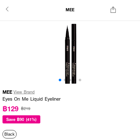
MEE
MEE
View Brand
Eyes On Me Liquid Eyeliner
฿129
฿219
Save
฿90 (41%)
Black