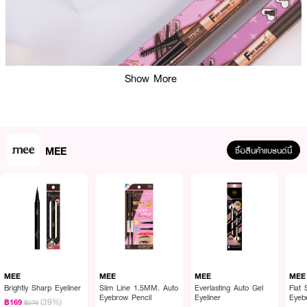
Show More
MEE
ซื้อสินค้าแบรนด์นี้
MEE
MEE
MEE
MEE
Brightly Sharp Eyeliner
Slim Line 1.5MM. Auto
Everlasting Auto Gel
Flat
Eyebrow Pencil
Eyeliner
Eyeb
(39%)
฿169
฿279