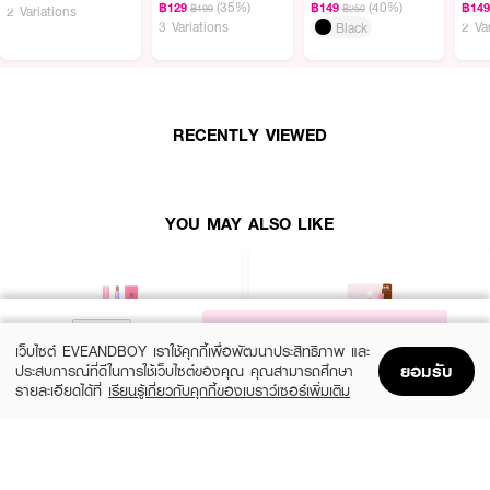
(35%)
(40%)
฿129
฿149
฿14
฿199
฿250
2 Variations
3 Variations
2 Va
Black
ผลลัพธ์ที่ได้ :
ดินสอเขียนคิ้ว MEE Flat Shape Auto Eyebrow Pencil S2 สี 01 Dark
Brown เนื้อฝุ่นหัวแฟลต แบบหมุนออโต้ มาพร้อมแปรงปัดคิ้วในแท่งเดียว เขียน
RECENTLY VIEWED
ง่าย ไม่หัก ให้ลุคคิ้วที่คมชัด กันน้ำ กันเหงื่อ ติดทนนานตลอด 24 ชั่วโมง
YOU MAY ALSO LIKE
NOTIFY ME
เว็บไซต์ EVEANDBOY เราใช้คุกกี้เพื่อพัฒนาประสิทธิภาพ และ
ยอมรับ
ประสบการณ์ที่ดีในการใช้เว็บไซต์ของคุณ คุณสามารถศึกษา
รายละเอียดได้ที่
เรียนรู้เกี่ยวกับคุกกี้ของเบราว์เซอร์เพิ่มเติม
Home
Home
Promotions
Promotions
Shopping Bag
Shopping Bag
Account
Account
MELLME
SASI
Eyebrow Pencil
Brow To Be Auto Pencil