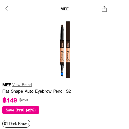
MEE
MEE
View Brand
Flat Shape Auto Eyebrow Pencil S2
฿149
฿259
Save
฿110 (42%)
01 Dark Brown