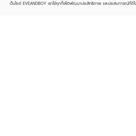
เว็บไซต์ EVEANDBOY เราใช้คุกกี้เพื่อพัฒนาประสิทธิภาพ และประสบการณ์ที่ดี
ABOUT EVEANDBOY
CUS
Brand story
Online
Privacy Policy
Find a
Terms and Conditions
Contac
Sell on EVEANDBOY
Whistleblowing