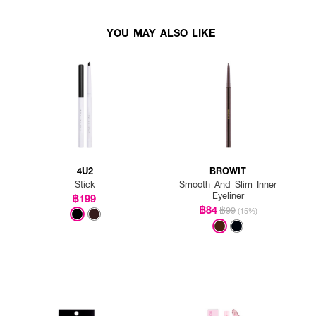
YOU MAY ALSO LIKE
4U2
BROWIT
Stick
Smooth And Slim Inner
Eyeliner
฿199
฿84
฿99
(15%)