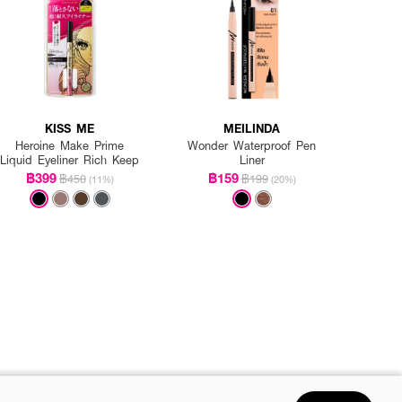
KISS ME
MEILINDA
Heroine Make Prime
Wonder Waterproof Pen
Liquid Eyeliner Rich Keep
Liner
฿399
฿159
฿450
฿199
(11%)
(20%)