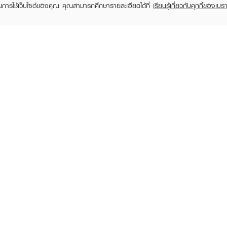
ในการใช้เว็บไซต์ของคุณ คุณสามารถศึกษารายละเอียดได้ที่
เรียนรู้เกี่ยวกับคุกกี้ของเบรา
TOMER CARE
EVEANDBOY MEMBER
 Shopping
Member registration
 store
t us