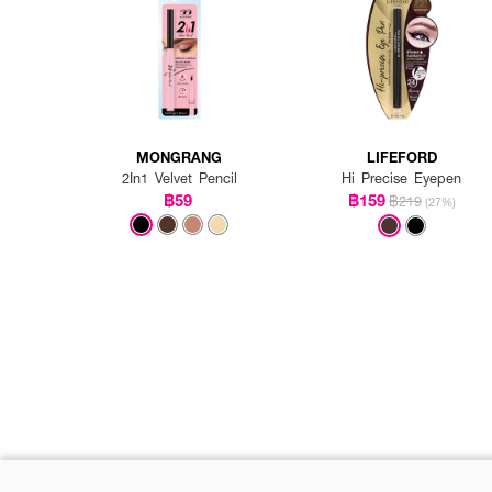
MONGRANG
LIFEFORD
2In1 Velvet Pencil
Hi Precise Eyepen
฿59
฿159
฿219
(27%)