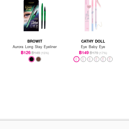
BROWIT
CATHY DOLL
Aurora Long Stay Eyeliner
Eye Baby Eye
฿126
฿149
฿149
฿179
(15%)
(17%)