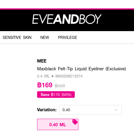
SENSITIVE SKIN
NEW
PRIVILEGE
MEE
Maxblack Felt-Tip Liquid Eyeliner (Exclusive)
0.4 ML • 8850208213274
฿169
฿339
Save
฿170 (50%)
Variation:
0.40
0.40 ML