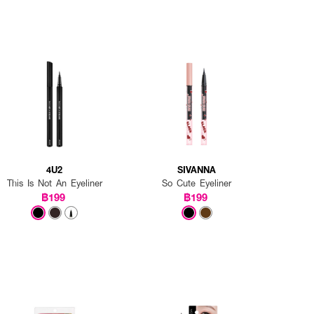
4U2
SIVANNA
This Is Not An Eyeliner
So Cute Eyeliner
฿199
฿199