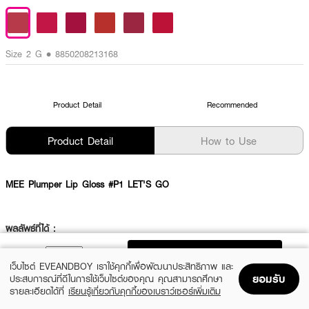
Size 2 G • 8850208213168
Product Detail
Recommended
Product Detail
How to Use
MEE Plumper Lip Gloss #P1 LET'S GO
ผลลัพธ์ที่ได้ :
ลิปกลอสพลัมเปอร์ เนื้อกลอสฉ่ำวาว มอบริมฝีปากให้สวยอวบอิ่มขึ้น ด้วย
ADD TO BAG
นวัตกรรม MARINE FILLING SPHERES ที่เป็นการเติมคอลลาเจนฟิลเลอร์ ที่จะ
เว็บไซต์ EVEANDBOY เราใช้คุกกี้เพื่อพัฒนาประสิทธิภาพ และ
ช่วยเพิ่มความชุ่มชื้นให้กับริมฝีปากที่แห้ง แตก ลอก และยังเติมเต็มร่องริมฝีปากที่
ยอมรับ
ประสบการณ์ที่ดีในการใช้เว็บไซต์ของคุณ คุณสามารถศึกษา
ลึกให้แลดูตื้นขึ้น ริมฝีปากเต่งตึง อิ่มฟูขึ้น
รายละเอียดได้ที่
เรียนรู้เกี่ยวกับคุกกี้ของเบราว์เซอร์เพิ่มเติม
Home
Home
Promotions
Promotions
Shopping Bag
Shopping Bag
Account
Account