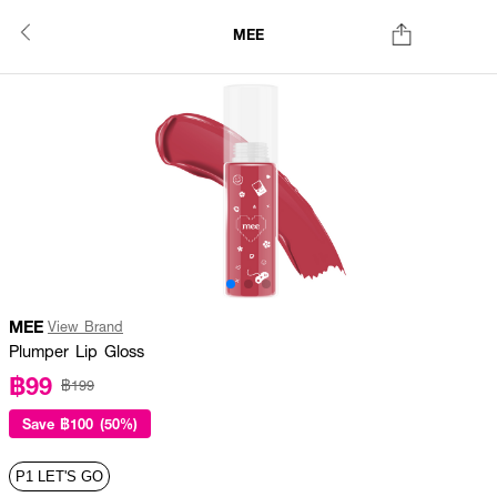
MEE
MEE
View Brand
Plumper Lip Gloss
฿99
฿199
Save
฿100 (50%)
P1 LET'S GO