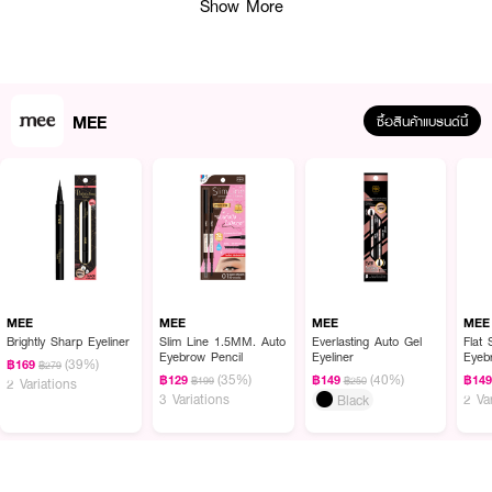
Show More
MEE
ซื้อสินค้าแบรนด์นี้
MEE
MEE
MEE
MEE
Brightly Sharp Eyeliner
Slim Line 1.5MM. Auto
Everlasting Auto Gel
Flat
ผลลัพธ์ที่ได้ :
Eyebrow Pencil
Eyeliner
Eyeb
(39%)
฿169
฿279
(35%)
(40%)
MEE Skin Toner Pad Vitamin Glow
โทนเนอร์แพดที่อุดมด้วยสารบำรุงจาก
฿129
฿149
฿14
฿199
฿250
2 Variations
3 Variations
2 Va
วิตามินคอมเพล็กซ์ ช่วยให้ผิวรู้สึกสดใส ชุ่มชื้น และสบายผิวในทุกวัน
Black
เนื้อสัมผัสบางเบา ใช้งานง่าย พกพาสะดวก เหมาะสำหรับผู้ที่ต้องการบำรุงผิวแบบ
รวดเร็วและอ่อนโยนในขั้นตอนเดียว
· VIT C Complex – มอบผิวสัมผัสที่ดูกระจ่างใสตามธรรมชาติ