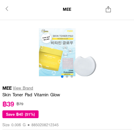
MEE
MEE
View Brand
Skin Toner Pad Vitamin Glow
฿39
฿79
Save
฿40 (51%)
Size 0.006 G • 8850208212345