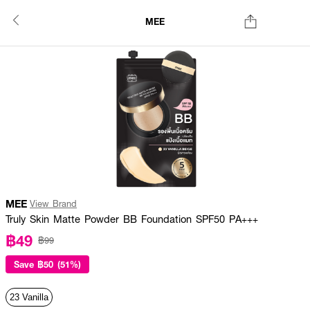
MEE
MEE
View Brand
Truly Skin Matte Powder BB Foundation SPF50 PA+++
฿49
฿99
Save
฿50 (51%)
23 Vanilla