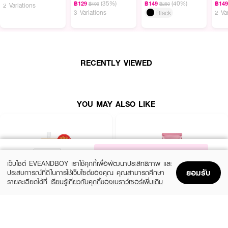
(35%)
(40%)
฿129
฿149
฿14
฿199
฿250
2 Variations
3 Variations
2 Va
Black
RECENTLY VIEWED
YOU MAY ALSO LIKE
NOTIFY ME
เว็บไซต์ EVEANDBOY เราใช้คุกกี้เพื่อพัฒนาประสิทธิภาพ และ
ยอมรับ
ประสบการณ์ที่ดีในการใช้เว็บไซต์ของคุณ คุณสามารถศึกษา
รายละเอียดได้ที่
เรียนรู้เกี่ยวกับคุกกี้ของเบราว์เซอร์เพิ่มเติม
Home
Home
Promotions
Promotions
Shopping Bag
Shopping Bag
Account
Account
SMOOTO
CATHY DOLL
Tomato Collagen BB & CC Sunscreen
Speed White CC Cream SPF50 PA+++