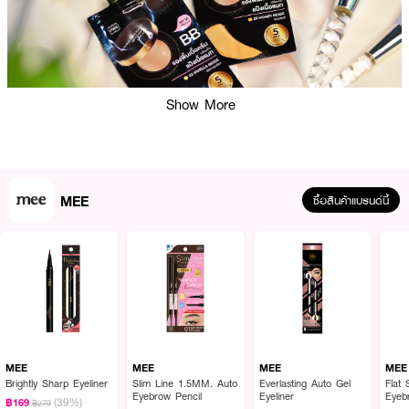
Show More
ผลลัพธ์ที่ได้ :
MEE
ให้ผิวสวยแมทในขั้นตอนเดียวด้วย MEE Truly Skin Matte Powder BB
ซื้อสินค้าแบรนด์นี้
Foundation SPF50 PA+++ สี 23 Vanilla Beige นวัตกรรมใหม่ล่าสุด บีบี รอง
พื้นเนื้อครีมเปลี่ยนเป็นแป้งเนื้อแมท ผสานไฮยาลูรอน วิตามินบี3 ไวท์เทนนิ่ง และ
สารกันแดด SPF50 PA+++ ช่วยปกป้องผิวจากแสงแดด รังสี UVA UVB
MEE
MEE
MEE
MEE
Brightly Sharp Eyeliner
Slim Line 1.5MM. Auto
Everlasting Auto Gel
Flat
Eyebrow Pencil
Eyeliner
Eyeb
(39%)
฿169
฿279