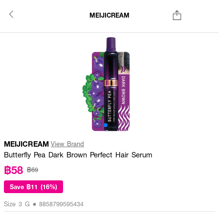
MEIJICREAM
MEIJICREAM
View Brand
Butterfly Pea Dark Brown Perfect Hair Serum
฿58
฿69
Save
฿11 (16%)
Size 3 G • 8858799595434