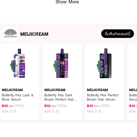
Show More
MEIJICREAM
ซื้อสินค้าแบรนด์นี้
ผลลัพธ์ที่ได้ :
MEIJICREAM Butterfly Pea Dark Brown Perfect Hair Serum สูตรเบ
อกาม็อท (มะกรูด) เติมโคนหงอก ลดผมร่วง บำรุงหนังศีรษะ ด้วยสารสกัดจาก
อัญชัน มะกรูด ช่วยลดการหลุดร่วงของผม โดดเด่นด้านการต้านอนุมูลอิสระ ช่วย
ลดความมันอุดตันของรูขุมขนสิวบนหนังศีรษะ อาการคัน การติดเชื้อรา ไวรัส
MEIJICREAM
MEIJICREAM
MEIJICREAM
MEI
แบคทีเรีย สามารถป้องกันการเกิดรังแคได้ดี
Butterfly Pea Lash &
Butterfly Pea Dark
Butterfly Pea Perfect
Butte
Brow Serum
Brown Perfect Hair
Brown Hair Serum
Seru
Serum
● เซรั่มบำรุงหนังศีรษะ ลดผมร่วง
(16%)
(16%)
(19%)
฿58
฿58
฿48
฿48
฿69
฿69
฿59
size 3 G
size 3 G
size 3 G
size
● พร้อมลดความมันของหนังศรีษะ อาการคัน และการเกิดรังแค
● ขนาด 3 g.
How to Use :