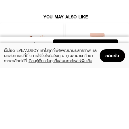
YOU MAY ALSO LIKE
ADD TO BAG
เว็บไซต์ EVEANDBOY เราใช้คุกกี้เพื่อพัฒนาประสิทธิภาพ และ
ยอมรับ
ประสบการณ์ที่ดีในการใช้เว็บไซต์ของคุณ คุณสามารถศึกษา
รายละเอียดได้ที่
เรียนรู้เกี่ยวกับคุกกี้ของเบราว์เซอร์เพิ่มเติม
Home
Home
Promotions
Promotions
Shopping Bag
Shopping Bag
Account
Account
EVEANDBOY BEAUTY
EVEANDBOY BEAUTY
Kabuki Professional Magic Brush
Blender Sponge Nude
(25%)
(25%)
฿299
฿299
฿399
฿399
size 1 PCS
size 0