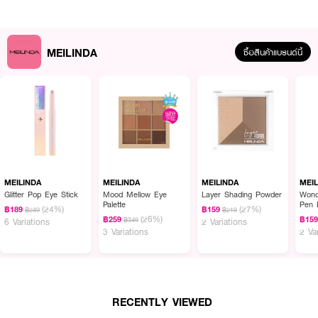
MEILINDA
ซื้อสินค้าแบรนด์นี้
ผลลัพธ์ที่ได้ :
● มี 2 ด้าน
● ช่วยกดสิวให้ออกได้ดีมีประสิทธิภาพ
● ด้ามจับถนัด แข็งแรง
MEILINDA
MEILINDA
MEILINDA
MEI
Glitter Pop Eye Stick
Mood Mellow Eye
Layer Shading Powder
Wond
● สีสันน่ารัก น่าใช้
Palette
Pen 
(24%)
(27%)
฿189
฿159
฿249
฿219
(26%)
฿259
฿15
● พกพาสะดวก
฿349
6 Variations
2 Variations
3 Variations
2 Va
How To Use :
ใช้สำหรับกดสิว
RECENTLY VIEWED