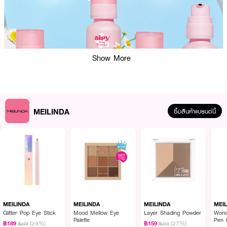
Show More
MEILINDA
ซื้อสินค้าแบรนด์นี้
ผลลัพธ์ที่ได้ :
MEILINDA Airy Fitting Foundation
รองพื้นเนื้อครีมซอฟท์แมทท์ เนื้อเนียนนุ่ม
บางเบา ให้การปกปิดระดับปานกลาง ช่วยปรับผิวให้เรียบเนียนยิ่งขึ้น สามารถเพิ่ม
ระดับการปกปิดได้โดยไม่ทำให้ผิวดูหนา ให้ฟินิชงานผิวที่ดูเนียนโกลว์เป็นธรรมชาติ
MEILINDA
MEILINDA
MEILINDA
MEI
สัมผัสได้ถึงความสบายผิว ติดทน กันน้ำ กันเหงื่อ ไม่เป็นคราบและไม่ตกร่อง
Glitter Pop Eye Stick
Mood Mellow Eye
Layer Shading Powder
Wond
Palette
Pen 
ระหว่างวัน
(24%)
(27%)
฿189
฿159
฿249
฿219