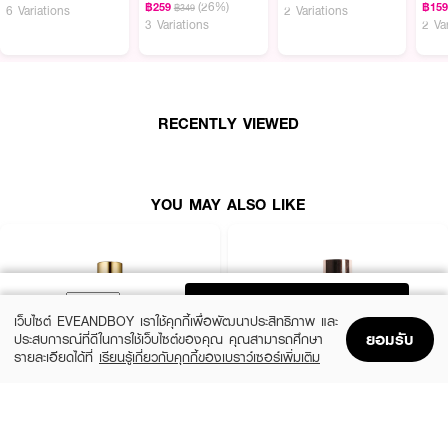
(26%)
฿259
฿15
฿349
6 Variations
2 Variations
·
สารสกัดจากรากโสม - ช่วยชะลอการเกิดริ้วรอยและยกกระชับผิว
3 Variations
2 Va
·
น้ำมันเมล็ดอัลมอนด์ - ปลอบประโลมและเติมความชุ่มชื้นให้ผิว
·
วิตามินอี - ช่วยกักเก็บความชุ่มชื้นให้กับผิว และช่วย ปรับโทนสีผิวให้สม่ำเสมอ
เรียบเนียนยิ่งขึ้น
RECENTLY VIEWED
·
คาร์ โนซีน - อุดมไปด้วยสารต้านอนุมูลอิสระ
· FDA Registration No. : 74-2-6800000030
YOU MAY ALSO LIKE
ADD TO BAG
เว็บไซต์ EVEANDBOY เราใช้คุกกี้เพื่อพัฒนาประสิทธิภาพ และ
ยอมรับ
ประสบการณ์ที่ดีในการใช้เว็บไซต์ของคุณ คุณสามารถศึกษา
รายละเอียดได้ที่
เรียนรู้เกี่ยวกับคุกกี้ของเบราว์เซอร์เพิ่มเติม
Home
Home
Promotions
Promotions
Shopping Bag
Shopping Bag
Account
Account
ESTEE LAUDER
ZHE
Double Wear Stay-In-Place Makeup
Long Wear Coverage Nourishing