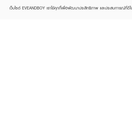
เว็บไซต์ EVEANDBOY เราใช้คุกกี้เพื่อพัฒนาประสิทธิภาพ และประสบการณ์ที่ดี
MEILINDA
MEILINDA
Glitter Pop Eye Stick
Mood Mellow Eye
Palette
฿189
฿249
(24%)
฿259
฿349
(26%)
How to Use :