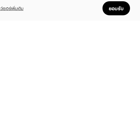
ยอมรับ
ว์เซอร์เพิ่มเติม
EILINDA
MEILINDA
MEILINDA
wy Blush
Twist Up Eyeliner Pencil
Matte Pop Eye Stic
9
฿159
฿189
฿329
฿199
฿249
(40%)
(20%)
(24%)