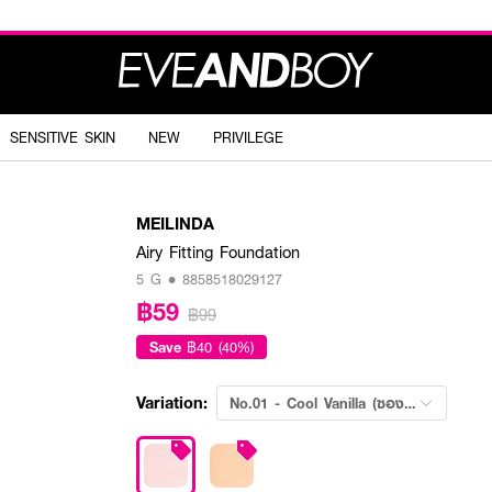
SENSITIVE SKIN
NEW
PRIVILEGE
MEILINDA
Airy Fitting Foundation
5 G • 8858518029127
฿59
฿99
Save
฿40 (40%)
Variation:
No.01 - Cool Vanilla (ซองเดี่ย