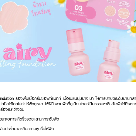
oundation
รองพื้นเนื้อครีมซอฟท์แมทท์ เนื้อเนียนนุ่มบางเบา ให้การปกปิดระดับปานกลา
รปกปิดได้โดยไม่ทำให้ผิวดูหนา ให้ฟินิชงานผิวที่ดูเนียนโกลว์เป็นธรรมชาติ สัมผัสได้ถึง
กร่องระหว่างวัน
ชะลอการเกิดริ้วรอยและยกกระชับผิว
บประโลมและเติมความชุ่มชื้นให้ผิว