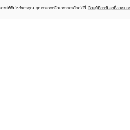
ในการใช้เว็บไซต์ของคุณ คุณสามารถศึกษารายละเอียดได้ที่
เรียนรู้เกี่ยวกับคุกกี้ของเบรา
MEILINDA
MEILINDA
M
Layer Shading Powder
Wonder Waterproof Pen
De
Liner
฿159
฿19
฿219
(27%)
฿159
฿199
(20%)
RECENTLY VIEWED