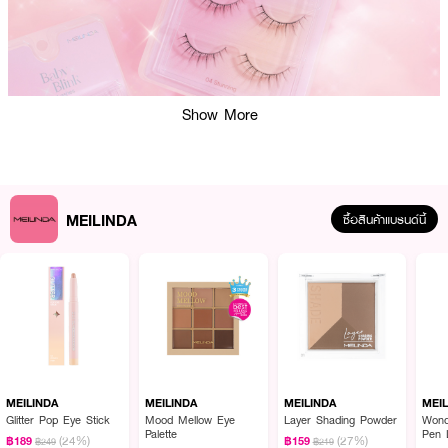
Show More
MEILINDA
ซื้อสินค้าแบรนด์นี้
ผลลัพธ์ที่ได้ :
ขนตาเมลินดารุ่นเบบี้ บลิ๊งค์ แลชเชส เพิ่มความบลิ๊งค์ให้ดวงตา ขนตาปลอมเรียง
เส้นสวย เบาสบาย ไม่หนักตา ความธรรมชาติ ใช้งานง่าย มือใหม่ใช้ได้ ตอบโจทย์ทุ
กลุคทุกสไตล์ของการแต่งหน้า มีทั้งขนตาจับช่อแบบ Idol และ ขนตาเพิ่ม Volume
ตากลมโต สามารถใช้เป็น Everyday Look ได้ในทุก ๆ วัน
MEILINDA
MEILINDA
MEILINDA
MEI
Glitter Pop Eye Stick
Mood Mellow Eye
Layer Shading Powder
Wond
● เมลินดา เบบี้ บลิ๊งค์ แลชเชส
Palette
Pen 
(24%)
(27%)
฿189
฿159
฿249
฿219