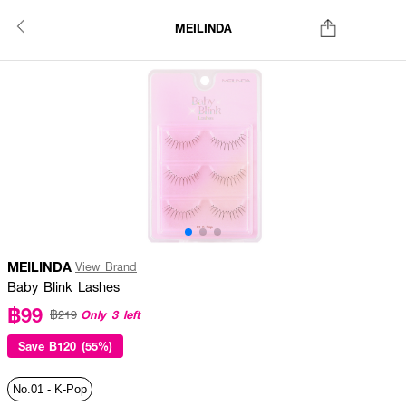
MEILINDA
MEILINDA
View Brand
Baby Blink Lashes
฿99
Only 3 left
฿219
Save
฿120 (55%)
No.01 - K-Pop