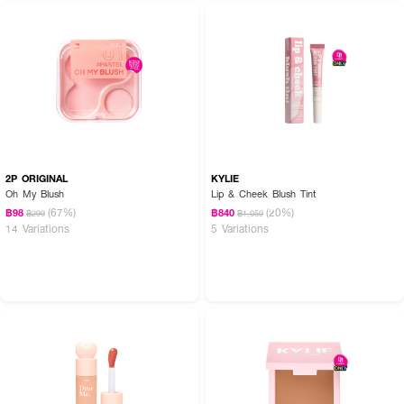
2P ORIGINAL
KYLIE
Oh My Blush
Lip & Cheek Blush Tint
(67%)
(20%)
฿98
฿840
฿299
฿1,050
14 Variations
5 Variations