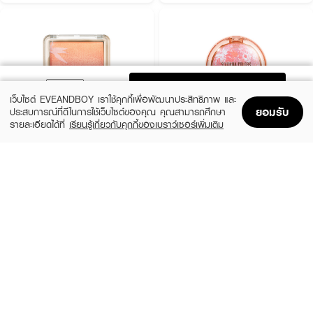
ADD TO BAG
เว็บไซต์ EVEANDBOY เราใช้คุกกี้เพื่อพัฒนาประสิทธิภาพ และ
ยอมรับ
ประสบการณ์ที่ดีในการใช้เว็บไซต์ของคุณ คุณสามารถศึกษา
รายละเอียดได้ที่
เรียนรู้เกี่ยวกับคุกกี้ของเบราว์เซอร์เพิ่มเติม
Home
Home
Promotions
Promotions
Shopping Bag
Shopping Bag
Account
Account
CUTE PRESS
SIVANNA
Nonstop Ombre Blush
Cookie Baked Blush
฿290
฿249
3 Variations
3 Variations