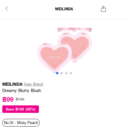
MEILINDA
MEILINDA
View Brand
Dreamy Blurry Blush
฿99
฿199
Save
฿100 (50%)
No.01 - Misty Peach