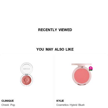
RECENTLY VIEWED
YOU MAY ALSO LIKE
How To Use :
● ใช้แปรงแตะบลัชออนในปริมาณที่พอเหมาะ
● ปัดเบาๆ บริเวณโหนกแก้มหรือตามรูปหน้า
● สามารถเพิ่มระดับสีได้ตามต้องการ เพื่อให้ได้ลุคที่ดูสดใส
CLINIQUE
KYLIE
เติมความละมุนและสีสันให้พวงแก้มดูสดใสเป็นธรรมชาติ ดุจฝันในทุกๆ วัน! 🌷☁️
Cheek Pop
Cosmetics Hybrid Blush