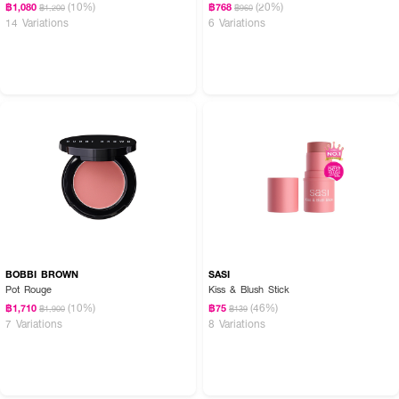
(10%)
(20%)
฿1,080
฿768
฿1,200
฿960
14 Variations
6 Variations
BOBBI BROWN
SASI
Pot Rouge
Kiss & Blush Stick
(10%)
(46%)
฿1,710
฿75
฿1,900
฿139
7 Variations
8 Variations