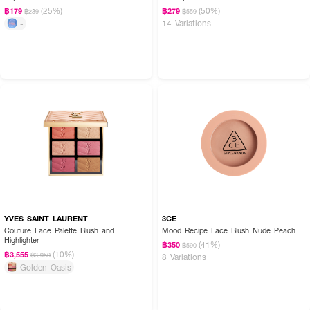
(25%)
(50%)
฿179
฿279
฿239
฿559
14 Variations
-
YVES SAINT LAURENT
3CE
Couture Face Palette Blush and
Mood Recipe Face Blush Nude Peach
Highlighter
(41%)
฿350
฿590
(10%)
฿3,555
฿3,950
8 Variations
Golden Oasis