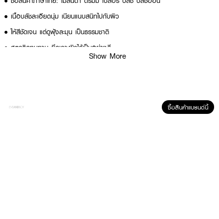
● ชื่อสินค้าภาษาไทย: เมลินดา ดรีมมี่ เบลอรี่ บลัช บลัชออน
● เนื้อบลัชละเอียดนุ่ม เนียนแนบสนิทไปกับผิว
● ให้สีชัดเจน แต่ดูฟุ้งละมุน เป็นธรรมชาติ
● สูตรติดทนทาน ยึดเกาะผิวได้เป็นอย่างดี
Show More
● มีส่วนผสมบำรุงผิว เช่น Tocopheryl Acetate (วิตามิน E)
● มีให้เลือก 6 เฉดสีสวยงาม: Misty Peach, Desert Sand, Buddy Brown,
Neutral Rosy, Lavender Moon, Cupid Pink
● FDA Registration no. 74-2-6800021035
ซื้อสินค้าแบรนด์นี้
● ปริมาณ - 2.8 กรัม