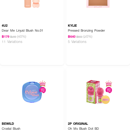
4U2
KYLIE
Dear Me Liquid Blush No.01
Pressed Bronzing Powder
(40%)
(20%)
฿179
฿640
฿299
฿800
11 Variations
5 Variations
BEWILD
2P ORIGINAL
Crystal Blush
Oh My Blush Dot BD