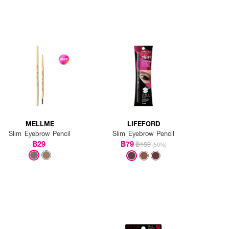
MELLME
LIFEFORD
Slim Eyebrow Pencil
Slim Eyebrow Pencil
฿29
฿79
฿159
(50%)