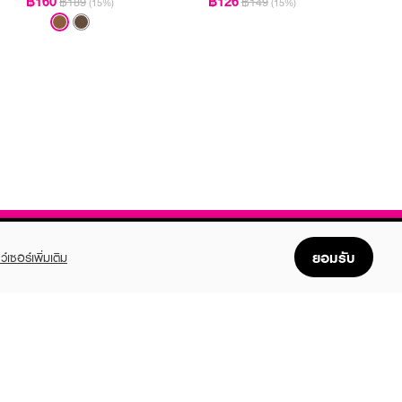
฿160
฿126
฿189
฿149
(15%)
(15%)
ยอมรับ
ว์เซอร์เพิ่มเติม
FOLLOW US