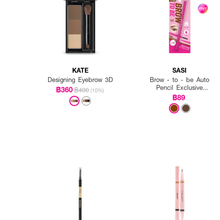
KATE
SASI
Designing Eyebrow 3D
Brow - to - be Auto
Pencil Exclusive
฿360
฿400
(10%)
EVEANDBOY
฿89