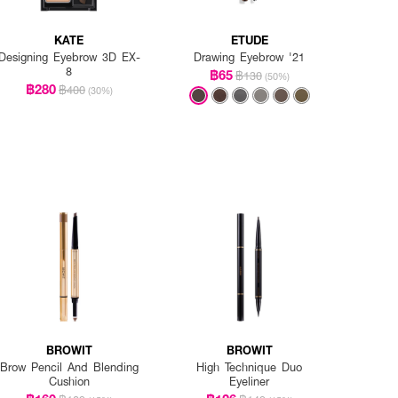
KATE
ETUDE
Designing Eyebrow 3D EX-
Drawing Eyebrow '21
8
฿65
฿130
(50%)
฿280
฿400
(30%)
BROWIT
BROWIT
Brow Pencil And Blending
High Technique Duo
Cushion
Eyeliner