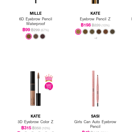
MILLE
KATE
6D Eyebrow Pencil
Eyebrow Pencil Z
Waterproof
฿198
฿220
(10%)
฿99
฿299
(67%)
+2
KATE
SASI
3D Eyebrow Color Z
Girls Can Auto Eyebrow
Pencil
฿315
฿350
(10%)