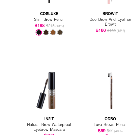
COSLUXE
BROWIT
Slim Brow Pencil
Duo Brow And Eyeliner
Browit
฿188
฿215
(13%)
฿160
฿189
(15%)
IN2IT
ODBO
Natural Brow Waterproof
Love Brows Pencil
Eyebrow Mascara
฿59
฿99
(40%)