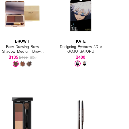
BROWIT
KATE
Easy Drawing Brow
Designing Eyebrow 3D ×
Shadow Medium Brown
GOJO SATORU
(Y2019)
฿135
฿400
฿159
(15%)