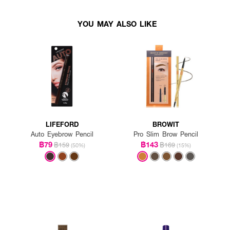
YOU MAY ALSO LIKE
LIFEFORD
BROWIT
Auto Eyebrow Pencil
Pro Slim Brow Pencil
฿79
฿143
฿159
฿169
(50%)
(15%)