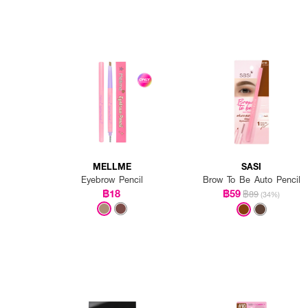
MELLME
SASI
Eyebrow Pencil
Brow To Be Auto Pencil
฿18
฿59
฿89
(34%)