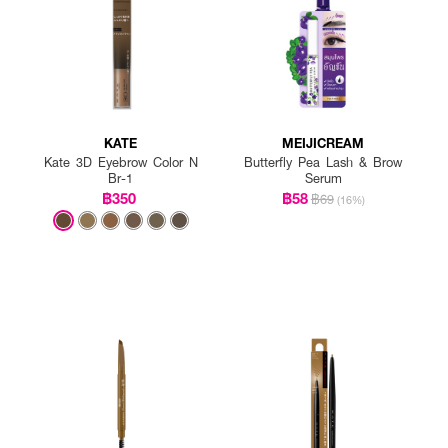
KATE
MEIJICREAM
Kate 3D Eyebrow Color N
Butterfly Pea Lash & Brow
Br-1
Serum
฿350
฿58
฿69
(16%)