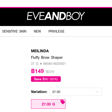
SENSITIVE SKIN
NEW
PRIVILEGE
MEILINDA
Fluffy Brow Shaper
27 G • 8858518025921
฿149
฿229
Save
฿80 (35%)
Variation:
27.00
27.00 G