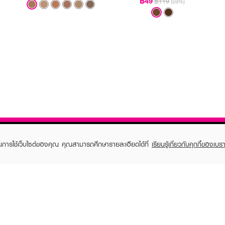
฿49
฿119
(59%)
ในการใช้เว็บไซต์ของคุณ คุณสามารถศึกษารายละเอียดได้ที่
เรียนรู้เกี่ยวกับคุกกี้ของเบรา
TOMER CARE
EVEANDBOY MEMBER
 Shopping
Member registration
 store