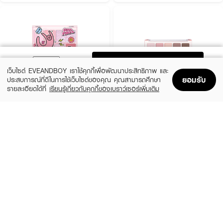
ADD TO BAG
เว็บไซต์ EVEANDBOY เราใช้คุกกี้เพื่อพัฒนาประสิทธิภาพ และ
ยอมรับ
ประสบการณ์ที่ดีในการใช้เว็บไซต์ของคุณ คุณสามารถศึกษา
รายละเอียดได้ที่
เรียนรู้เกี่ยวกับคุกกี้ของเบราว์เซอร์เพิ่มเติม
Home
Home
Promotions
Promotions
Shopping Bag
Shopping Bag
Account
Account
SIVANNA
ODBO
Colors Break Order Integrated
Iconic Eyeshadow Palette 2029
Eyeshadow
(45%)
฿219
฿399
฿199
4 Variations
3 Variations