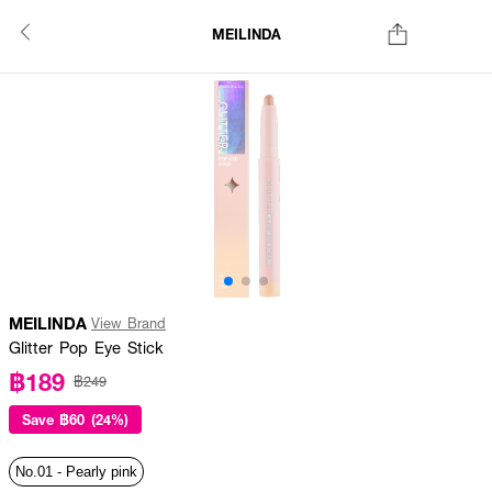
MEILINDA
MEILINDA
View Brand
Glitter Pop Eye Stick
฿189
฿249
Save
฿60 (24%)
No.01 - Pearly pink