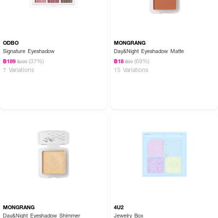
ODBO
MONGRANG
Signature Eyeshadow
Day&Night Eyeshadow Matte
(37%)
(69%)
฿189
฿18
฿299
฿59
7 Variations
15 Variations
MONGRANG
4U2
Day&Night Eyeshadow Shimmer
Jewelry Box