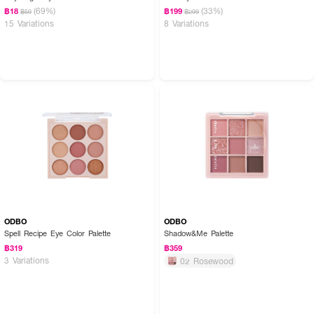
(69%)
(33%)
฿18
฿199
฿59
฿299
15 Variations
8 Variations
ODBO
ODBO
Spell Recipe Eye Color Palette
Shadow&Me Palette
฿319
฿359
3 Variations
02 Rosewood