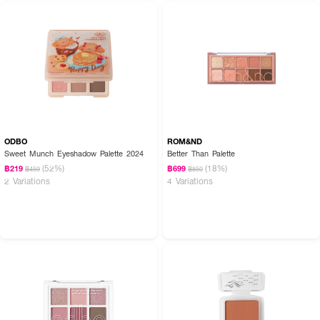
ODBO
ROM&ND
Sweet Munch Eyeshadow Palette 2024
Better Than Palette
(52%)
(18%)
฿219
฿699
฿459
฿850
2 Variations
4 Variations