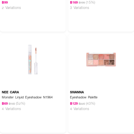
(15%)
฿99
฿169
฿199
2 Variations
3 Variations
NEE CARA
SIVANNA
Monster Liquid Eyeshadow N1964
Eyeshadow Palette
(52%)
(43%)
฿69
฿129
฿145
฿225
4 Variations
4 Variations