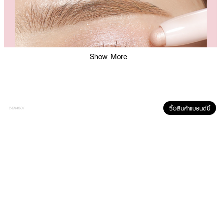
Show More
ซื้อสินค้าแบรนด์นี้
ผลลัพธ์ที่ได้ :
● อายแชโดว์รูปแบบแท่ง
● เนื้อสัมผัสนิ่ม
● ชิมเมอร์เนียนละเอียด