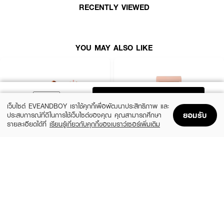
· ใช้ได้ทั้งแป้งฝุ่น แป้งพัฟ และรองพื้น
RECENTLY VIEWED
· มาพร้อมตะกร้าเก็บพัฟ พกพาสะดวก ระบายอากาศดี
YOU MAY ALSO LIKE
How to Use:
· ใช้พัฟแต่งหน้าเกลี่ยแป้งหรือรองพื้นบนผิวหน้า
· ทำความสะอาดพัฟเป็นประจำ และเก็บในตะกร้าเพื่อคงความสะอาด
ADD TO BAG
· เหมาะสำหรับใช้ได้ทุกวัน หรือพกติดกระเป๋าสำหรับเมคอัพระหว่างวัน
เว็บไซต์ EVEANDBOY เราใช้คุกกี้เพื่อพัฒนาประสิทธิภาพ และ
ยอมรับ
ประสบการณ์ที่ดีในการใช้เว็บไซต์ของคุณ คุณสามารถศึกษา
รายละเอียดได้ที่
เรียนรู้เกี่ยวกับคุกกี้ของเบราว์เซอร์เพิ่มเติม
Home
Home
Promotions
Promotions
Shopping Bag
Shopping Bag
Account
Account
EVEANDBOY BEAUTY
EVEANDBOY BEAUTY
Kabuki Professional Magic Brush
Blender Sponge Nude
(25%)
(25%)
฿299
฿299
฿399
฿399
size 1 PCS
size 0