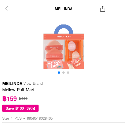
MEILINDA
MEILINDA
View Brand
Mellow Puff Mart
฿159
฿259
Save
฿100 (39%)
Size 1 PCS • 8858518028465