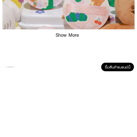
Show More
ซื้อสินค้าแบรนด์นี้
ผลลัพธ์ที่ได้:
MEILINDA Merry Mellow Puff พัฟแต่งหน้าสุดน่ารักในคอลเลกชันพิเศษ ที่
ออกแบบลายการ์ตูน Stick With Me 4EV เนื้อพัฟนุ่มเด้งเป็นพิเศษคล้ายมาร์ช
เมลโล่ ยืดหยุ่นสูง ไม่บาดผิว ให้สัมผัสที่อ่อนโยนและช่วยเกลี่ยเมคอัพได้เนียนเรียบ
อย่างไร้ที่ติ พัฟนี้เหมาะสำหรับใช้กับรองพื้น, คอนซีลเลอร์, หรือบลัชเนื้อครีมและ
ลิควิด ด้วยทรงหยดน้ำที่มีปลายแหลม จึงสามารถเข้าถึงจุดเล็กๆ เช่น รอบดวงตา
และปีกจมูกได้อย่างง่ายดาย อีกทั้งช่วยให้การแต่งหน้าดูเป็นธรรมชาติ และเพิ่มการ