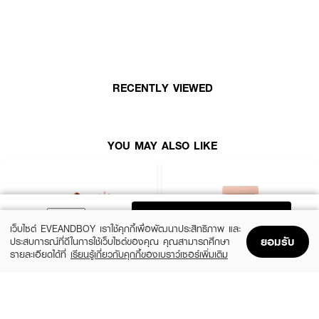
ยึดเกาะของเมคอัพได้ดียิ่งขึ้น เหมาะสำหรับผู้ที่ต้องการฟินิชลุคที่ดูเรียบเนียนและ
สดใสตลอดวัน
● พัฟแต่งหน้า เมลินดา เมอร์รี่ เมลโล่ พัฟ
● เนื้อสัมผัสนุ่มเด้ง อ่อนโยนต่อผิว
RECENTLY VIEWED
● ช่วยเกลี่ยรองพื้นและคอนซีลเลอร์ได้เนียนเรียบ
● ใช้งานง่ายกับผลิตภัณฑ์เนื้อครีมและลิควิด
YOU MAY ALSO LIKE
● ทรงหยดน้ำเข้าถึงทุกมุมของใบหน้า
● ออกแบบลายการ์ตูน Stick With Me 4EV สุดคิ้วท์
● ปริมาณ: 1 ชิ้น
ADD TO BAG
เว็บไซต์ EVEANDBOY เราใช้คุกกี้เพื่อพัฒนาประสิทธิภาพ และ
ยอมรับ
ประสบการณ์ที่ดีในการใช้เว็บไซต์ของคุณ คุณสามารถศึกษา
สี
รายละเอียดได้ที่
เรียนรู้เกี่ยวกับคุกกี้ของเบราว์เซอร์เพิ่มเติม
Home
Home
Promotions
Promotions
Shopping Bag
Shopping Bag
Account
Account
● No.01 - Peach
● No.02 - Pink
EVEANDBOY BEAUTY
EVEANDBOY BEAUTY
Kabuki Professional Magic Brush
Blender Sponge Nude
● No.03 - Rainbow