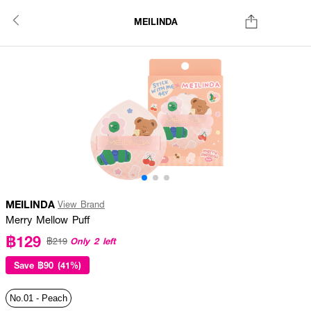
MEILINDA
MEILINDA
View Brand
Merry Mellow Puff
฿129
Only 2 left
฿219
Save
฿90 (41%)
No.01 - Peach