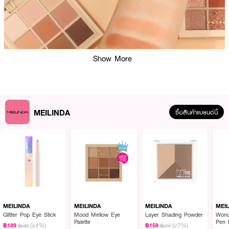
Show More
MEILINDA
ซื้อสินค้าแบรนด์นี้
ผลลัพธ์ที่ได้ :
จะลุคไหน ก็คอมพลีทได้ง่ายๆ ด้วย MEILINDA Mood Mellow Eye Palette พา
เลตต์อายแชโดว์ 9 โทนสีอุ่น ใช้ง่าย เนื้อนุ่มละมุนเบลนด์ง่าย พิกเมนท์สีชัด ติดทน
ตลอดวัน แค่พาเลตต์เดียวคุ้มมาก !
MEILINDA
MEILINDA
MEILINDA
MEI
Glitter Pop Eye Stick
Mood Mellow Eye
Layer Shading Powder
Wond
● พาเลตต์อายแชโดว์ 9 โทนสีอุ่น
Palette
Pen 
(24%)
(27%)
฿189
฿159
฿249
฿219