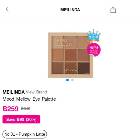
MEILINDA
MEILINDA
View Brand
Mood Mellow Eye Palette
฿259
฿349
Save
฿90 (26%)
No.01 - Pumpkin Latte