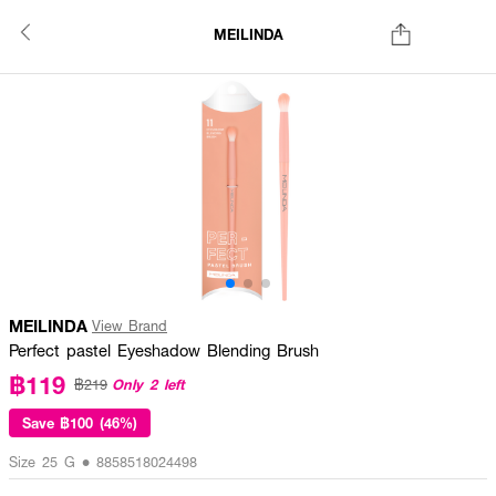
MEILINDA
MEILINDA
View Brand
Perfect pastel Eyeshadow Blending Brush
฿119
Only 2 left
฿219
Save
฿100 (46%)
Size 25 G • 8858518024498