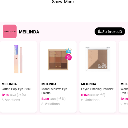
Show More
MEILINDA
ซื้อสินค้าแบรนด์นี้
MEILINDA
MEILINDA
MEILINDA
MEI
Glitter Pop Eye Stick
Mood Mellow Eye
Layer Shading Powder
Wond
Palette
Pen 
(24%)
(27%)
฿189
฿159
฿249
฿219
(26%)
฿259
฿15
฿349
6 Variations
2 Variations
3 Variations
2 Va
ผลลัพธ์ที่ได้ :