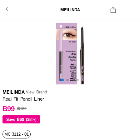
MEILINDA
MEILINDA
View Brand
Real Fit Pencil Liner
฿99
฿159
Save
฿60 (38%)
MC 3112 - 01