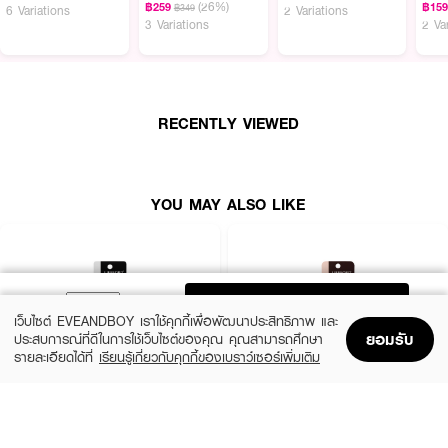
(26%)
฿259
฿15
฿349
6 Variations
2 Variations
ดินสอเขียนขอบตาแบบออโต้
MEILINDA-Real Fit Pencil Liner
ใช้งานสะดวก
3 Variations
2 Va
เนื้อนุ่ม เขียนง่ายไม่ระคายเคืองตา ให้สีที่ชัด ติดทน และกันน้ำตามคอนเสปของ
แบรนด์เมลินดา ออกแบบมาเพื่อให้เป็นดินสอเขียนขอบตาแท่งแรกของมือใหม่หัด
เขียน ด้วยราคาที่จับต้องได้ ไม่ต้องลงทุนกับของแพง แต่ให้คุณภาพที่ดี และ ด้วย
การมีตัวเลือกสีน้ำตาล ให้ดวงตาดูซอฟต์ ละมุนเป็นธรรมชาติ
RECENTLY VIEWED
YOU MAY ALSO LIKE
ADD TO BAG
เว็บไซต์ EVEANDBOY เราใช้คุกกี้เพื่อพัฒนาประสิทธิภาพ และ
ยอมรับ
ประสบการณ์ที่ดีในการใช้เว็บไซต์ของคุณ คุณสามารถศึกษา
รายละเอียดได้ที่
เรียนรู้เกี่ยวกับคุกกี้ของเบราว์เซอร์เพิ่มเติม
Home
Home
Promotions
Promotions
Shopping Bag
Shopping Bag
Account
Account
LIFEFORD
LIFEFORD
Extreme Super Black Eyeliner
Extreme Super Eyeliner