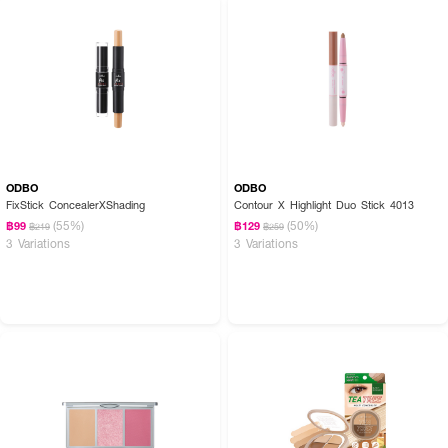
ODBO
ODBO
FixStick ConcealerXShading
Contour X Highlight Duo Stick 4013
(55%)
(50%)
฿99
฿129
฿219
฿259
3 Variations
3 Variations