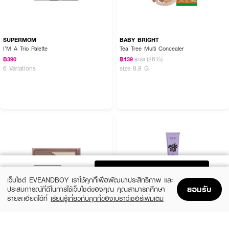
SUPERMOM
BABY BRIGHT
I’M A Trio Palette
Tea Tree Multi Concealer
(26%)
฿390
฿139
฿189
6 Variations
size 8.8 G
ADD TO BAG
เว็บไซต์ EVEANDBOY เราใช้คุกกี้เพื่อพัฒนาประสิทธิภาพ และ
ยอมรับ
ประสบการณ์ที่ดีในการใช้เว็บไซต์ของคุณ คุณสามารถศึกษา
รายละเอียดได้ที่
เรียนรู้เกี่ยวกับคุกกี้ของเบราว์เซอร์เพิ่มเติม
Home
Home
Promotions
Promotions
Shopping Bag
Shopping Bag
Account
Account
3CE
SASI
Layer It All Contour Palette
Mojo Bar Liquid Contour