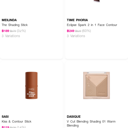
MEILINDA
TIME PHORIA
The Shading Stick
Eclipse Spark 2 in 1 Face Contour
(32%)
(60%)
฿189
฿249
฿279
฿629
3 Variations
3 Variations
SASI
DASIQUE
Kiss & Contour Stick
V Cut Blending Shading 01 Warm
Blending
(14%)
฿119
฿139