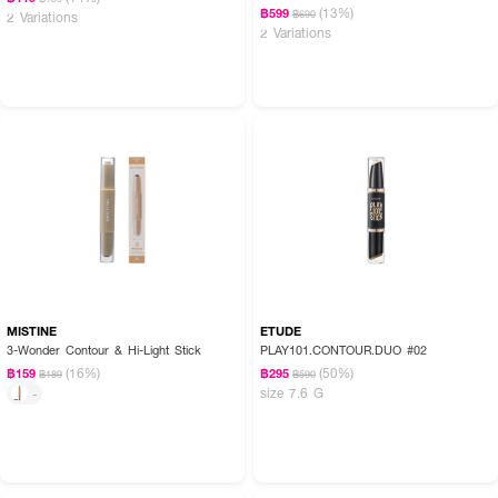
(13%)
฿599
฿690
2 Variations
2 Variations
MISTINE
ETUDE
3-Wonder Contour & Hi-Light Stick
PLAY101.CONTOUR.DUO #02
(16%)
(50%)
฿159
฿295
฿189
฿590
size 7.6 G
-