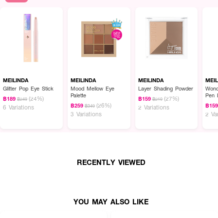
MEILINDA
MEILINDA
MEILINDA
MEI
Glitter Pop Eye Stick
Mood Mellow Eye
Layer Shading Powder
Wond
Palette
Pen 
(24%)
(27%)
฿189
฿159
฿249
฿219
(26%)
฿259
฿15
฿349
6 Variations
2 Variations
3 Variations
2 Va
RECENTLY VIEWED
YOU MAY ALSO LIKE