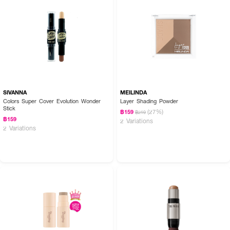
SIVANNA
MEILINDA
Colors Super Cover Evolution Wonder
Layer Shading Powder
Stick
(27%)
฿159
฿219
฿159
2 Variations
2 Variations