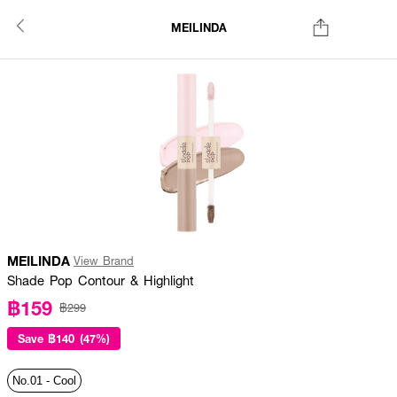
MEILINDA
MEILINDA
View Brand
Shade Pop Contour & Highlight
฿159
฿299
Save
฿140 (47%)
No.01 - Cool