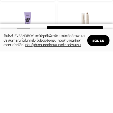
ADD TO BAG
เว็บไซต์ EVEANDBOY เราใช้คุกกี้เพื่อพัฒนาประสิทธิภาพ และ
ยอมรับ
ประสบการณ์ที่ดีในการใช้เว็บไซต์ของคุณ คุณสามารถศึกษา
รายละเอียดได้ที่
เรียนรู้เกี่ยวกับคุกกี้ของเบราว์เซอร์เพิ่มเติม
Home
Home
Promotions
Promotions
Shopping Bag
Shopping Bag
Account
Account
SASI
4U2
Mojo Bar Liquid Contour
Skin Contour Stick Cool Tone
(40%)
฿199
฿239
฿399
size 4 G
02 Rocky Comet