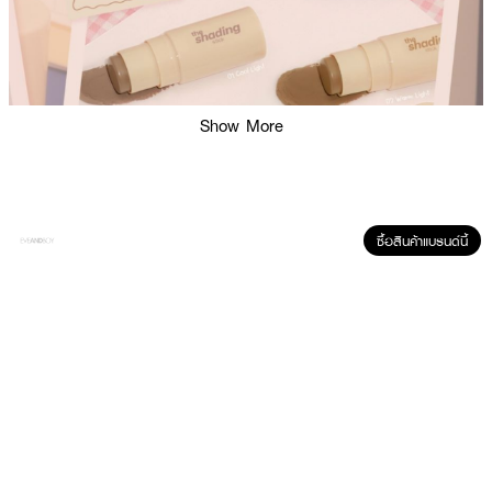
Show More
ซื้อสินค้าแบรนด์นี้
ผลลัพธ์ที่ได้ :
· เมลินดา เดอะ เฉดดิ้ง สติ๊ก
· เฉดดิ้งที่มาในรูปแบบแท่ง
· เนื้อลื่น เกลี่ยง่าย