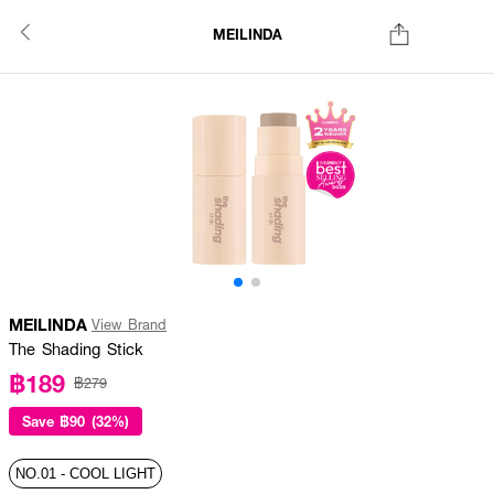
MEILINDA
MEILINDA
View Brand
The Shading Stick
฿189
฿279
Save
฿90 (32%)
NO.01 - COOL LIGHT