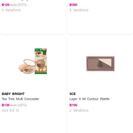
(50%)
฿129
฿390
฿259
3 Variations
6 Variations
BABY BRIGHT
3CE
Tea Tree Multi Concealer
Layer It All Contour Palette
(26%)
฿139
฿790
฿189
size 8.8 G
2 Variations