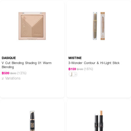
DASIQUE
MISTINE
V Cut Blending Shading 01 Warm
3-Wonder Contour & Hi-Light Stick
Blending
(16%)
฿159
฿189
(13%)
฿599
฿690
-
2 Variations