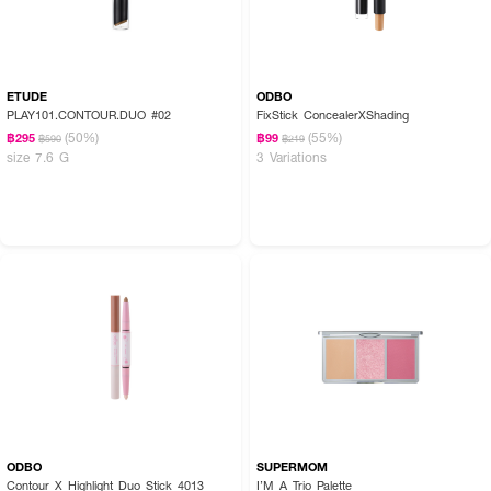
ETUDE
ODBO
PLAY101.CONTOUR.DUO #02
FixStick ConcealerXShading
(50%)
(55%)
฿295
฿99
฿590
฿219
size 7.6 G
3 Variations
ODBO
SUPERMOM
Contour X Highlight Duo Stick 4013
I’M A Trio Palette