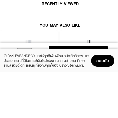
RECENTLY VIEWED
YOU MAY ALSO LIKE
ADD TO BAG
เว็บไซต์ EVEANDBOY เราใช้คุกกี้เพื่อพัฒนาประสิทธิภาพ และ
ยอมรับ
ประสบการณ์ที่ดีในการใช้เว็บไซต์ของคุณ คุณสามารถศึกษา
รายละเอียดได้ที่
เรียนรู้เกี่ยวกับคุกกี้ของเบราว์เซอร์เพิ่มเติม
Home
Home
Promotions
Promotions
Shopping Bag
Shopping Bag
Account
Account
SRICHAND
EUCERIN
Skin Moisture Burst Essence
Even Skin Spotless Brightening Boosting
Essence
How To Use :
(43%)
฿249
฿435
(10%)
฿1,215
฿1,350
size 150 ML
ใช้หลังทำความสะอาดผิวหน้า เทเอสเซนส์บำรุงผิวหน้า
MELANO CC Vitamin C
size 100 ML
Brightening Essence
ลงบนฝ่ามือ 4-5 หยดต่อครั้ง ทาเฉพาะจุดที่มีปัญหาหรือ
ทาทั่วใบหน้า หลังปรับสภาพผิวด้วย Melano CC Vitamin C Lotion หลังจากนั้น
สามารถใช้มอยส์เจอร์ไรเซอร์ได้ตามปกติ