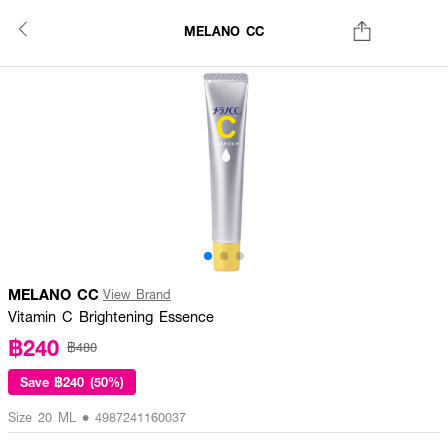
MELANO CC
MELANO CC
View Brand
Vitamin C Brightening Essence
฿240
฿480
Save
฿240 (50%)
Size 20 ML • 4987241160037