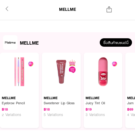
MELLME
MELLME
ซื้อสินค้าแบรนด์นี้
MELLME
MELLME
MELLME
MEL
Eyebrow Pencil
Sweetener Lip Gloss
Juicy Tint Oil
Jam 
฿18
฿18
฿19
฿69
2 Variations
5 Variations
3 Variations
4 Va