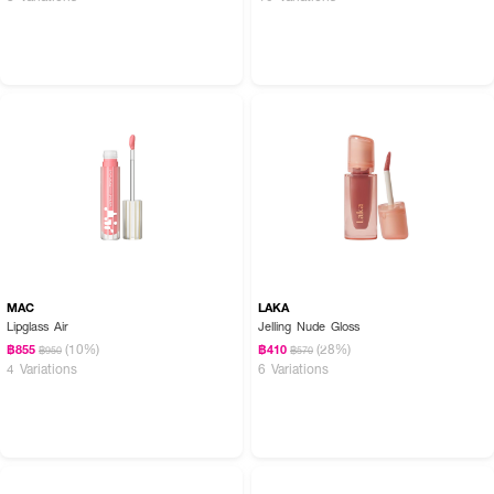
MAC
LAKA
Lipglass Air
Jelling Nude Gloss
(10%)
(28%)
฿855
฿410
฿950
฿570
4 Variations
6 Variations