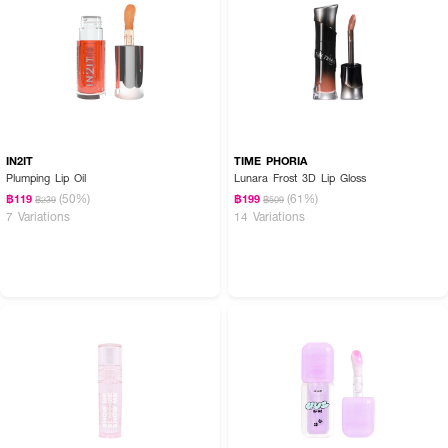
IN2IT
TIME PHORIA
Plumping Lip Oil
Lunara Frost 3D Lip Gloss
(50%)
(61%)
฿119
฿199
฿239
฿509
7 Variations
14 Variations