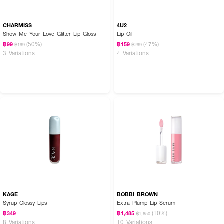
CHARMISS
4U2
Show Me Your Love Glitter Lip Gloss
Lip Oil
(50%)
(47%)
฿99
฿159
฿199
฿299
3 Variations
4 Variations
KAGE
BOBBI BROWN
Syrup Glossy Lips
Extra Plump Lip Serum
(10%)
฿349
฿1,485
฿1,650
8 Variations
10 Variations