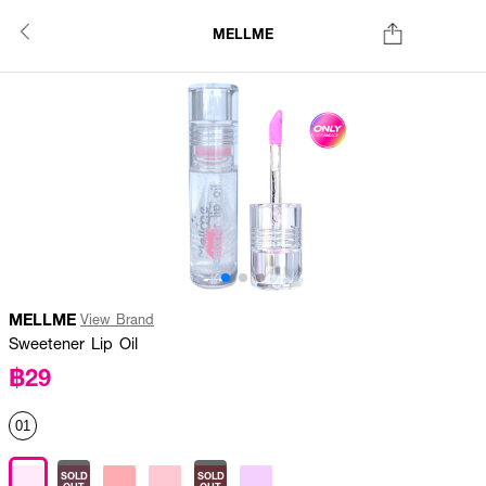
MELLME
MELLME
View Brand
Sweetener Lip Oil
฿29
01
SOLD
SOLD