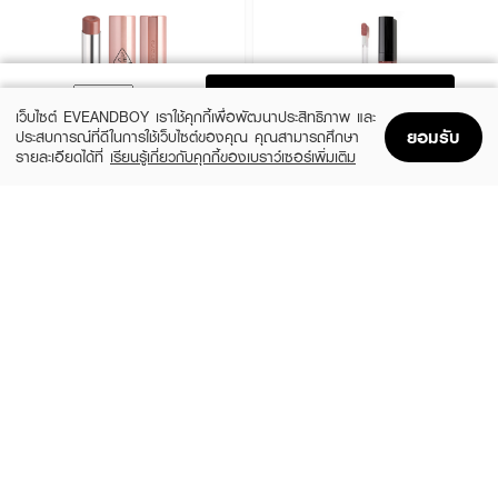
ADD TO BAG
เว็บไซต์ EVEANDBOY เราใช้คุกกี้เพื่อพัฒนาประสิทธิภาพ และ
ยอมรับ
ประสบการณ์ที่ดีในการใช้เว็บไซต์ของคุณ คุณสามารถศึกษา
รายละเอียดได้ที่
เรียนรู้เกี่ยวกับคุกกี้ของเบราว์เซอร์เพิ่มเติม
Home
Home
Promotions
Promotions
Shopping Bag
Shopping Bag
Account
Account
3CE
BOBBI BROWN
Glazy Lip Glow
Crushed Oil-Infused Gloss
(29%)
(10%)
฿490
฿1,350
฿690
฿1,500
10 Variations
5 Variations