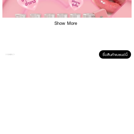
Show More
ซื้อสินค้าแบรนด์นี้
ผลลัพธ์ที่ได้ :
ลิปออยล์ ช่วยมอบความชุ่มชื้นและบำรุงฝีปาก ให้ริมฝีปากดูสุขภาพดีไม่แห้งกร้าน
พร้อมเพิ่มสเน่ห์ให้ริมฝีปากด้วยเม็ดสีที่ดูสวยอย่างเป็นธรรมชาติ สามารถใช้ได้ทุก
ช่วงเวลา
● MELLME Sweetener Lip Oil
● ลิปออยล์