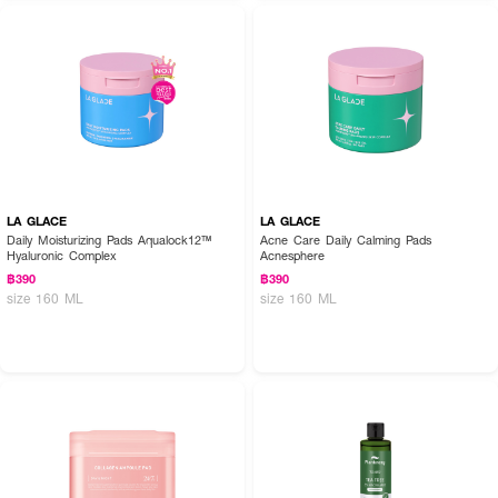
LA GLACE
LA GLACE
Daily Moisturizing Pads Aqualock12™
Acne Care Daily Calming Pads
Hyaluronic Complex
Acnesphere
฿390
฿390
size 160 ML
size 160 ML