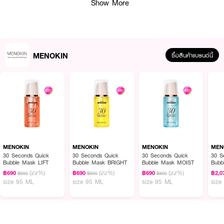
Show More
· FDA Registration No. : 10-2-6800043023
How To Use :
· กดบับเบิ้ลลงบนปลายนิ้ว
MENOKIN
ซื้อสินค้าแบรนด์นี้
· ทาให้ทั่วใบหน้า นวดเบา ๆ เพื่อให้ซึมเข้าสู่ผิว
· ไม่ต้องล้างออก ไม่ต้องรอ – แค่ทาแล้วผิวก็โกลว์ทันที
MENOKIN
MENOKIN
MENOKIN
MEN
30 Seconds Quick
30 Seconds Quick
30 Seconds Quick
30 S
Bubble Mask LIFT
Bubble Mask BRIGHT
Bubble Mask MOIST
Bubb
Set /
(22%)
(22%)
(22%)
฿690
฿690
฿690
฿2,0
฿890
฿890
฿890
size 95 ML
size 95 ML
size 95 ML
size