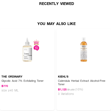
RECENTLY VIEWED
YOU MAY ALSO LIKE
THE ORDINARY
KIEHL'S
Glycolic Acid 7% Exfoliating Toner
Calendula Herbal Extract Alcohol-Free
Toner
฿770
(10%)
฿1,125
฿1,250
size 240 ML
3 Variations