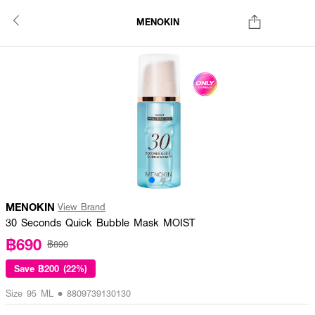
MENOKIN
MENOKIN
View Brand
30 Seconds Quick Bubble Mask MOIST
฿690
฿890
Save
฿200 (22%)
Size 95 ML • 8809739130130