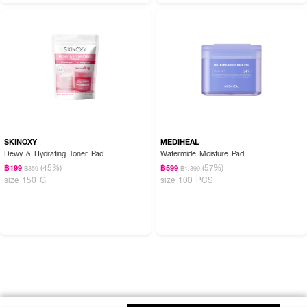
SKINOXY
MEDIHEAL
Dewy & Hydrating Toner Pad
Watermide Moisture Pad
(45%)
(57%)
฿199
฿599
฿359
฿1,399
size 150 G
size 100 PCS