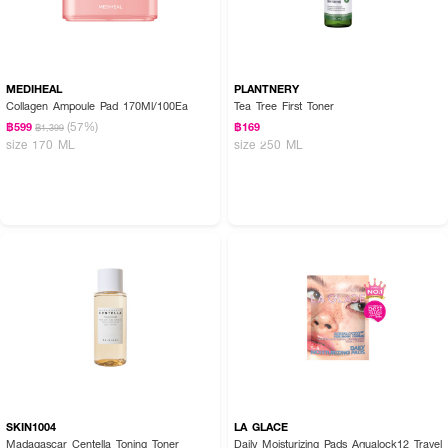
MEDIHEAL
PLANTNERY
Collagen Ampoule Pad 170Ml/100Ea
Tea Tree First Toner
(57%)
฿599
฿169
฿1,399
size 170 ML
size 250 ML
SKIN1004
LA GLACE
Madagascar Centella Toning Toner
Daily Moisturizing Pads Aqualock12 Travel