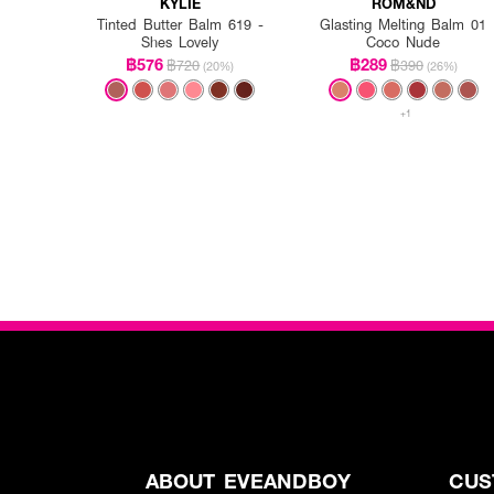
KYLIE
ROM&ND
Tinted Butter Balm 619 -
Glasting Melting Balm 01
Shes Lovely
Coco Nude
฿576
฿289
฿720
฿390
(20%)
(26%)
+1
ABOUT EVEANDBOY
CUS