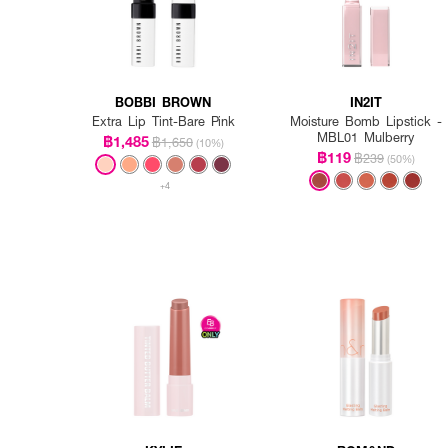
BOBBI BROWN
IN2IT
Extra Lip Tint-Bare Pink
Moisture Bomb Lipstick -
MBL01 Mulberry
฿1,485
฿1,650
(10%)
฿119
฿239
(50%)
+4