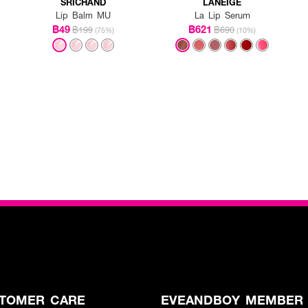
SRICHAND
LANEIGE
Lip Balm MU
La Lip Serum
฿49
฿621
฿199
฿690
(75%)
(10%)
TOMER CARE
EVEANDBOY MEMBER