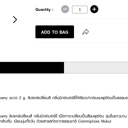
Quantity :
ADD TO BAG
ry ขนาด 2 g. ลิปแคร์เปลี่ยนสี กลิ่นมิกซ์เบอร์รี่ให้เรียวปากอมชมพูอ่อนเป็นธรรมช
y ลิปแคร์เปลี่ยนสี กลิ่นมิกซ์เบอร์รี่ เมื่อทาจะเปลี่ยนเป็นสีชมพูอ่อน ชุ่มชื่นยาวน
กเอิบอิ่ม เนียนนุ่มทั้งวัน ด้วยสารสกัดจากธรรมชาติ Commiphora Mukul