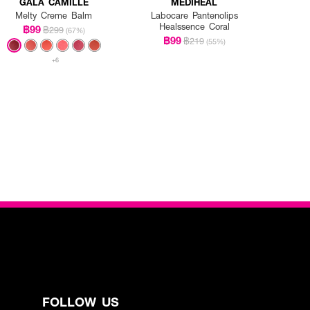
GALA CAMILLE
MEDIHEAL
Melty Creme Balm
Labocare Pantenolips
Healssence Coral
฿99
฿299
(67%)
฿99
฿219
(55%)
+6
FOLLOW US