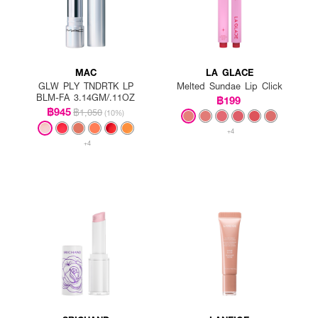
MAC
LA GLACE
GLW PLY TNDRTK LP
Melted Sundae Lip Click
BLM-FA 3.14GM/.11OZ
฿199
฿945
฿1,050
(10%)
+4
+4