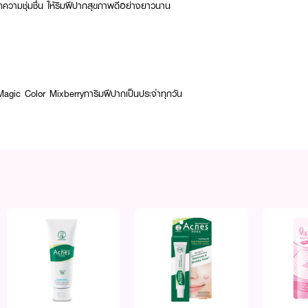
กความชุ่มชื่น ให้ริมฝีปากสุขภาพดีอย่างยาวนาน
E Magic Color Mixberryทาริมฝีปากเป็นประจำทุกวัน