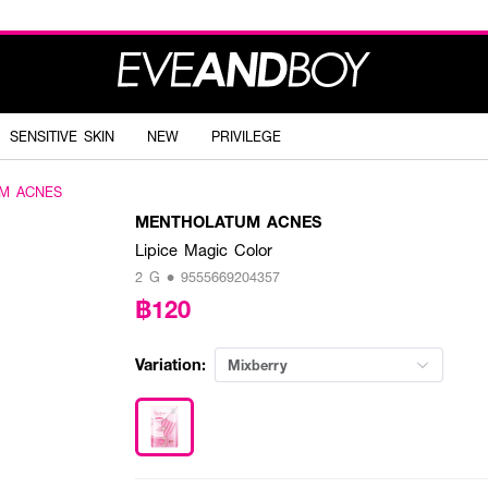
SENSITIVE SKIN
NEW
PRIVILEGE
M ACNES
MENTHOLATUM ACNES
Lipice Magic Color
2 G • 9555669204357
฿120
Variation:
Mixberry