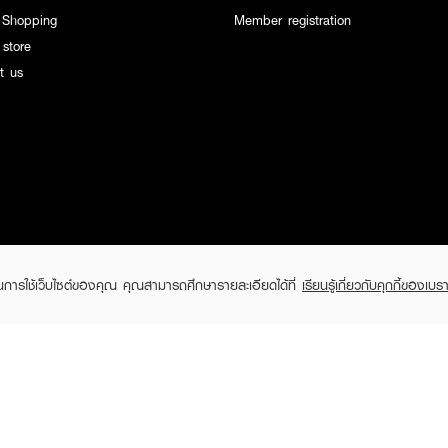
 Shopping
Member registration
 store
t us
ในการใช้เว็บไซต์ของคุณ คุณสามารถศึกษารายละเอียดได้ที่
เรียนรู้เกี่ยวกับคุกกี้ของเบรา
EVEANDBOY Company Limited
All rights reserved 2026 EVEANDBOY Co.,ltd