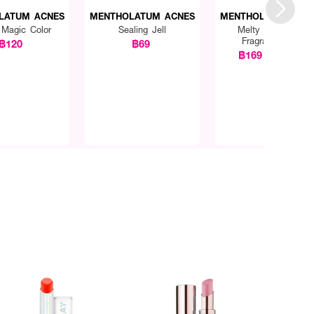
LATUM ACNES
MENTHOLATUM ACNES
MENTHOLATUM ACN
 Magic Color
Sealing Jell
Melty Cream Lip
Fragrance Free
฿120
฿69
฿169
฿189
(11%)