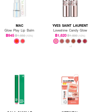
MAC
YVES SAINT LAURENT
Glow Play Lip Balm
Loveshine Candy Glow
฿945
฿1,620
฿1,050
฿1,800
(10%)
(10%)
+1