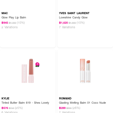
MAC
YVES SAINT LAURENT
Glow Play Lip Balm
Loveshine Candy Glow
(10%)
(10%)
฿945
฿1,620
฿1,050
฿1,800
2 Variations
7 Variations
KYLIE
ROM&ND
Tinted Butter Balm 619 - Shes Lovely
Glasting Melting Balm 01 Coco Nude
(20%)
(26%)
฿576
฿289
฿720
฿390
6 Variations
7 Variations