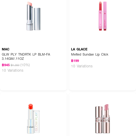
MAC
LA GLACE
GLW PLY TNDRTK LP BLM-FA
Melted Sundae Lip Click
3.14GM/.11OZ
฿199
(10%)
฿945
฿1,050
10 Variations
10 Variations