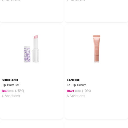
SRICHAND
LANEIGE
Lip Balm MU
La Lip Serum
(75%)
(10%)
฿49
฿621
฿199
฿690
4 Variations
6 Variations