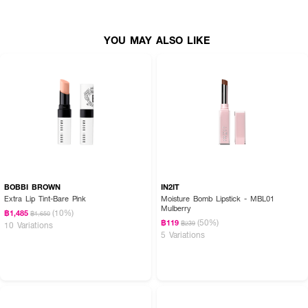
YOU MAY ALSO LIKE
BOBBI BROWN
IN2IT
Extra Lip Tint-Bare Pink
Moisture Bomb Lipstick - MBL01
Mulberry
(10%)
฿1,485
฿1,650
(50%)
฿119
฿239
10 Variations
5 Variations