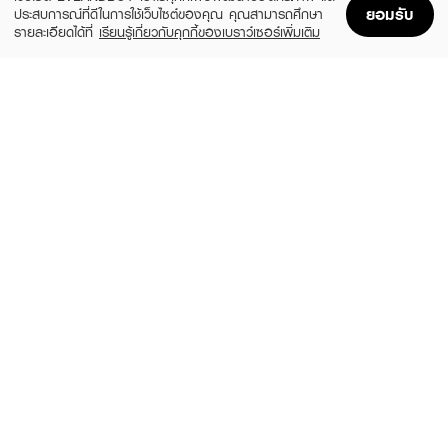
ยอมรับ
ประสบการณ์ที่ดีในการใช้เว็บไซต์ของคุณ คุณสามารถศึกษา
รายละเอียดได้ที่
เรียนรู้เกี่ยวกับคุกกี้ของเบราว์เซอร์เพิ่มเติม
Home
Home
Promotions
Promotions
Shopping Bag
Shopping Bag
Account
Account
CUTE PRESS
SASI
Hya Tinted Lip Balm
Aholic Jelly Tint Balm
(11%)
(72%)
฿76
฿39
฿85
฿139
6 Variations
10 Variations
ESTEE LAUDER
LIP IT
Pure Color Envy Color Replenish Lip
Water Bomb Color Glow
Balm
฿79