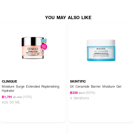
YOU MAY ALSO LIKE
CLINIQUE
SKINTIFIC
Moisture Surge Extended Replenishing
5X Ceramide Barrier Moisture Gel
Hydrator
(50%)
฿339
฿679
·
ตอบโจทย์ผิวขาดน้ำ
(10%)
฿1,791
฿1,990
4 Variations
size 50 ML
·
เติมความชุ่มชื้นยาวนานยิ่งขึ้น
·
ผิวแห้งกร้านดูชุ่มชื้นทันที
·
ผิวดูเปล่งปลั่งกระจ่างใส