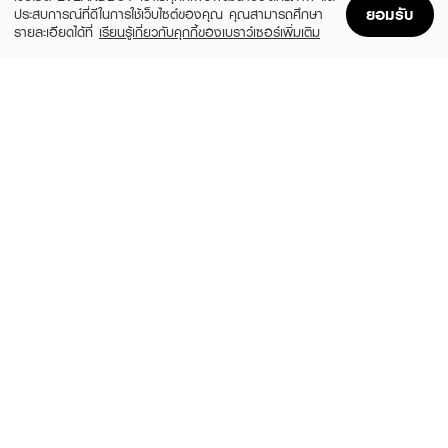
ยอมรับ
ประสบการณ์ที่ดีในการใช้เว็บไซต์ของคุณ คุณสามารถศึกษา
รายละเอียดได้ที่
เรียนรู้เกี่ยวกับคุกกี้ของเบราว์เซอร์เพิ่มเติม
Home
Home
Promotions
Promotions
Shopping Bag
Shopping Bag
Account
Account
CLINIQUE
CLEARNOSE
MS 100H Auto-Rpl Hydrtr
Moist Skin Barrier Moisturizing Gel Facial
(10%)
(49%)
฿495
฿509
฿550
฿999
size 15 ML
size 120 ML
FUJI
SKINTIFIC
Hazel Cream Snow Moisturising Cream
TXA Niacinamide Brightening Moisture
Gel
(20%)
฿288
฿359