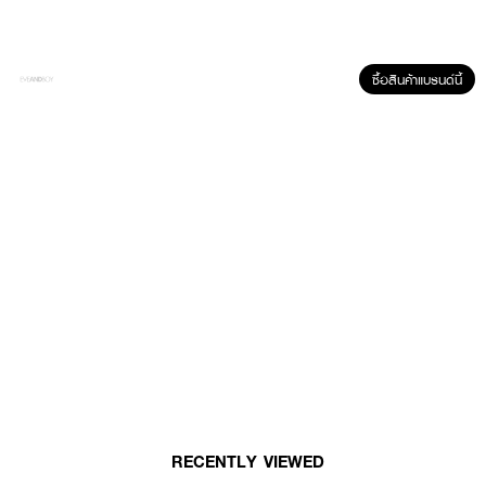
ซื้อสินค้าแบรนด์นี้
ผลลัพธ์ที่ได้ :
MERCI Moist Matcha & Panthenol B5 Hydration Cream
มอยส์เจอร์ไรเซอร์
ที่มีสารสกัดจากชาเขียวมัทฉะ ที่ช่วยดูแลปรับสมดุลผิวให้แข็งแรง ผสานสารสกัด
นวัตกรรมกักเก็บความชุ่มชื้น + ปล่อยสารฉ่ำผิวตลอดวันและเนื้อสัมผัสสุดพิเศษ มี
ถึง 3 Feeling เย็นสบายผิว แตกตัวเป็นน้ำ เคลือบฟิล์มบางเบาดุจเกราะล็อคความ
ชุ่มชื้น
RECENTLY VIEWED