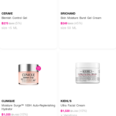
CERAVE
SRICHAND
Blemish Control Gel
Skin Moisture Burst Gel Cream
(5%)
(45%)
฿275
฿249
฿290
฿455
How To Use :
size 15 ML
size 50 ML
ทาครีมทั่วใบหน้า เช้า-ก่อนนอน เป็นประจำทุกวัน
CLINIQUE
KIEHL'S
Moisture Surge™ 100H Auto-Replenishing
Ultra Facial Cream
Hydrator
(10%)
฿1,530
฿1,700
(10%)
฿1,035
฿1,150
2 Variations