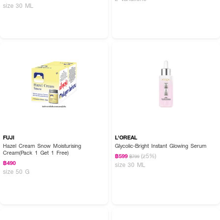
size 30 ML
FUJI
L'OREAL
Hazel Cream Snow Moisturising
Glycolic-Bright Instant Glowing Serum
Cream(Pack 1 Get 1 Free)
(25%)
฿599
฿799
฿490
size 30 ML
size 50 G