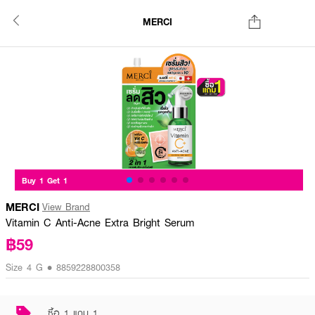
MERCI
Buy 1 Get 1
MERCI
View Brand
Vitamin C Anti-Acne Extra Bright Serum
฿59
Size 4 G • 8859228800358
ซื้อ 1 แถม 1