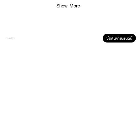
Show More
ซื้อสินค้าแบรนด์นี้
ผลลัพธ์ที่ได้ :
• สิวอักเสบยุบไว
• ยับยั้งเชื้อ P.acne
• ลดสิวผด สิวสเตียรอยด์
• ลดความมันส่วนเกิน
• ลดรอยแดง รอยดำจากสิว
• เร่งบำรุงผิวกระจ่างใส