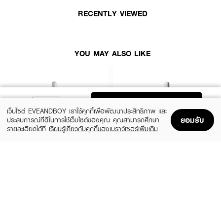
RECENTLY VIEWED
YOU MAY ALSO LIKE
ADD TO BAG
เว็บไซต์ EVEANDBOY เราใช้คุกกี้เพื่อพัฒนาประสิทธิภาพ และ
ยอมรับ
ประสบการณ์ที่ดีในการใช้เว็บไซต์ของคุณ คุณสามารถศึกษา
รายละเอียดได้ที่
เรียนรู้เกี่ยวกับคุกกี้ของเบราว์เซอร์เพิ่มเติม
Home
Home
Promotions
Promotions
Shopping Bag
Shopping Bag
Account
Account
LA ROCHE POSAY
THE ORDINARY
Effaclar Serum
Niacinamide 10% + Zinc 1%
฿1,390
฿370
size 30 ML
2 Variations